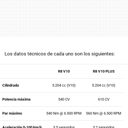
Los datos técnicos de cada uno son los siguientes:
R8 V10
R8 V10 PLUS
Cilindrada
5.204 cc (V10)
5.204 cc (V10)
Potencia máxima
540 CV
610 CV
Par máximo
540 Nm @ 6.500 RPM
560 Nm @ 6.500 RPM
Aceleración 0-100 km/h
3,5 segundos
3,2 segundos