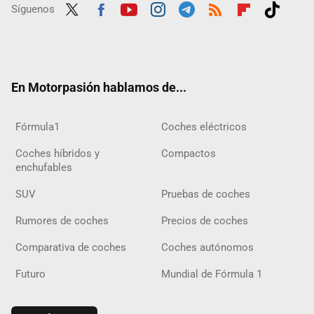
Síguenos
Twit
Fac
Yout
Inst
Tele
RSS
Flip
Tikt
ter
ebo
ube
agra
gra
boar
ok
ok
m
m
d
En Motorpasión hablamos de...
Fórmula1
Coches eléctricos
Coches híbridos y
Compactos
enchufables
SUV
Pruebas de coches
Rumores de coches
Precios de coches
Comparativa de coches
Coches autónomos
Futuro
Mundial de Fórmula 1