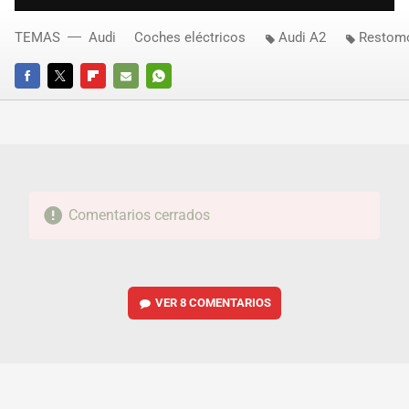
TEMAS
Audi
Coches eléctricos
Audi A2
Restom
FACEBOOK
TWITTER
FLIPBOARD
E-
WHATSAPP
MAIL
Comentarios cerrados
VER
8 COMENTARIOS