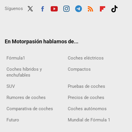
Síguenos
Twit
Fac
Yout
Inst
Tele
RSS
Flip
Tikt
ter
ebo
ube
agra
gra
boar
ok
ok
m
m
d
En Motorpasión hablamos de...
Fórmula1
Coches eléctricos
Coches híbridos y
Compactos
enchufables
SUV
Pruebas de coches
Rumores de coches
Precios de coches
Comparativa de coches
Coches autónomos
Futuro
Mundial de Fórmula 1