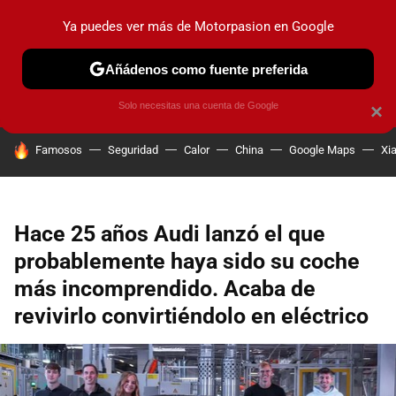
Ya puedes ver más de Motorpasion en Google
PRUEBAS
COCHES ELÉCTRICOS
OBSERVATORIO
F1
Añádenos como fuente preferida
Solo necesitas una cuenta de Google
×
HOY SE HABLA DE
Famosos
Seguridad
Calor
China
Google Maps
Xi
Hace 25 años Audi lanzó el que
probablemente haya sido su coche
más incomprendido. Acaba de
revivirlo convirtiéndolo en eléctrico