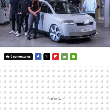
9 comentarios
FACEBOOK
TWITTER
FLIPBOARD
E-
WHATSAPP
MAIL