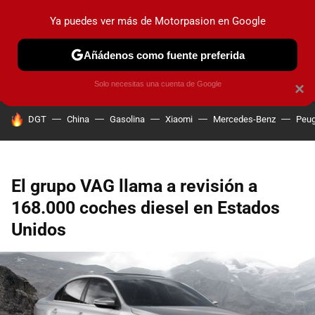
Ya puedes ver más de Motorpasion en Google
PRUEBAS
COCHES ELÉCTRICOS
OBSERVATORIO
F1
Añádenos como fuente preferida
Solo necesitas una cuenta de Google
×
HOY SE HABLA DE
DGT
China
Gasolina
Xiaomi
Mercedes-Benz
Peug
El grupo VAG llama a revisión a
168.000 coches diesel en Estados
Unidos