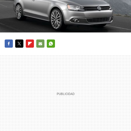
FACEBOOK
TWITTER
FLIPBOARD
E-
WHATSAPP
MAIL