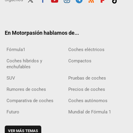
Twit
Fac
Yout
Inst
Tele
RSS
Flip
Tikt
ter
ebo
ube
agra
gra
boar
ok
ok
m
m
d
En Motorpasión hablamos de...
Fórmula1
Coches eléctricos
Coches híbridos y
Compactos
enchufables
SUV
Pruebas de coches
Rumores de coches
Precios de coches
Comparativa de coches
Coches autónomos
Futuro
Mundial de Fórmula 1
VER MÁS TEMAS