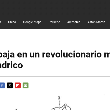
r
China
Google Maps
Porsche
Alemania
Aston Martin
baja en un revolucionario 
ndrico
FACEBOOK
TWITTER
FLIPBOARD
E-
MAIL