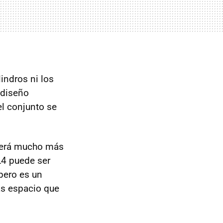
indros ni los
 diseño
el conjunto se
 será mucho más
 L4 puede ser
pero es un
ás espacio que