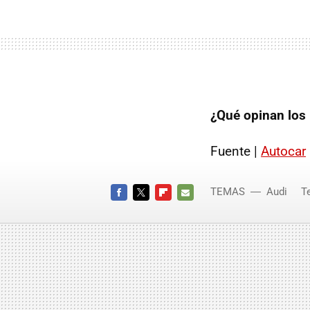
¿Qué opinan los 
Fuente |
Autocar
TEMAS
Audi
T
FACEBOOK
TWITTER
FLIPBOARD
E-
MAIL