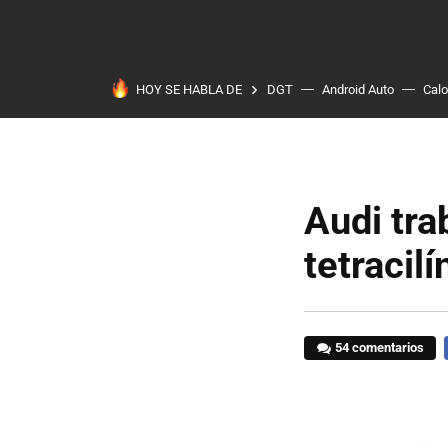
HOY SE HABLA DE
DGT
Android Auto
Calo
Audi tra
tetracilí
54 comentarios