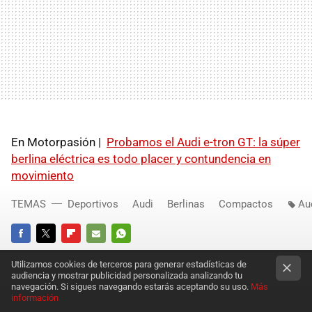
En Motorpasión |
Probamos el Audi e-tron GT: la súper
berlina eléctrica es todo placer y contundencia en
movimiento
TEMAS
Deportivos
Audi
Berlinas
Compactos
Au
FACEBOOK
TWITTER
FLIPBOARD
E-
WHATSAPP
Utilizamos cookies de terceros para generar estadísticas de
MAIL
audiencia y mostrar publicidad personalizada analizando tu
navegación. Si sigues navegando estarás aceptando su uso.
Más
información