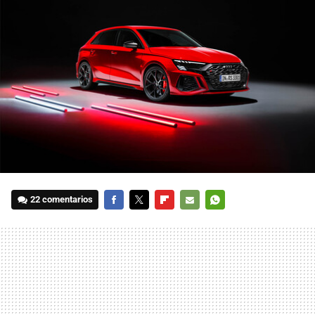
22 comentarios
FACEBOOK
TWITTER
FLIPBOARD
E-
WHATSAPP
MAIL