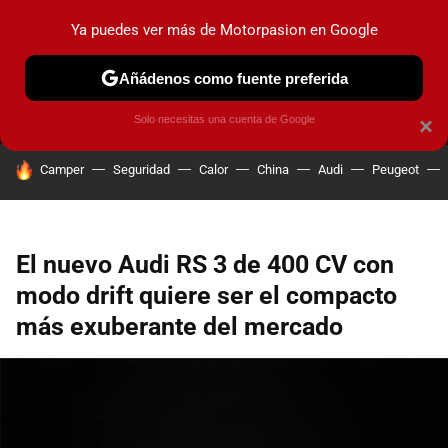
Ya puedes ver más de Motorpasion en Google
MENÚ
NUEVO
Añádenos como fuente preferida
PRUEBAS
COCHES ELÉCTRICOS
OBSERVATORIO
F1
Solo necesitas una cuenta de Google
×
HOY SE HABLA DE
Camper
Seguridad
Calor
China
Audi
Peugeot
El nuevo Audi RS 3 de 400 CV con
modo drift quiere ser el compacto
más exuberante del mercado