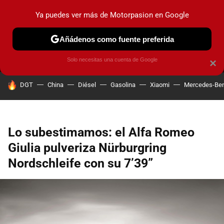
Ya puedes ver más de Motorpasion en Google
MENÚ
NUEVO
Añádenos como fuente preferida
PRUEBAS
COCHES ELÉCTRICOS
OBSERVATORIO
F1
Solo necesitas una cuenta de Google
×
HOY SE HABLA DE
DGT
China
Diésel
Gasolina
Xiaomi
Mercedes-Be
Lo subestimamos: el Alfa Romeo
Giulia pulveriza Nürburgring
Nordschleife con su 7’39”