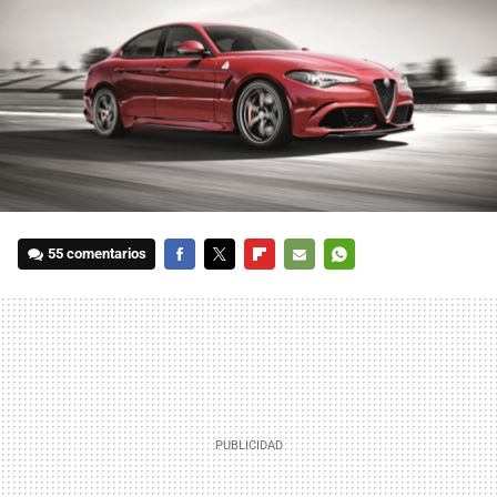
55 comentarios
FACEBOOK
TWITTER
FLIPBOARD
E-
WHATSAPP
MAIL