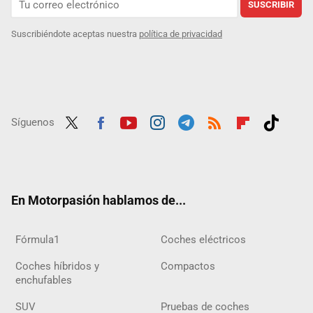
SUSCRIBIR
Suscribiéndote aceptas nuestra
política de privacidad
Síguenos
Twit
Fac
Yout
Inst
Tele
RSS
Flip
Tikt
ter
ebo
ube
agra
gra
boar
ok
ok
m
m
d
En Motorpasión hablamos de...
Fórmula1
Coches eléctricos
Coches híbridos y
Compactos
enchufables
SUV
Pruebas de coches