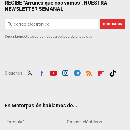
RECIBE "Arranca que nos vamos", NUESTRA
NEWSLETTER SEMANAL
SUSCRIBIR
Suscribiéndote aceptas nuestra
política de privacidad
Síguenos
Twit
Fac
Yout
Inst
Tele
RSS
Flip
Tikt
ter
ebo
ube
agra
gra
boar
ok
ok
m
m
d
En Motorpasión hablamos de...
Fórmula1
Coches eléctricos