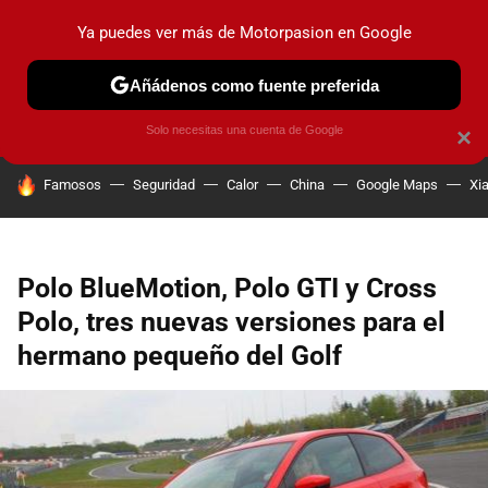
Ya puedes ver más de Motorpasion en Google
PRUEBAS
COCHES ELÉCTRICOS
OBSERVATORIO
F1
Añádenos como fuente preferida
Solo necesitas una cuenta de Google
×
HOY SE HABLA DE
Famosos
Seguridad
Calor
China
Google Maps
Xi
Polo BlueMotion, Polo GTI y Cross
Polo, tres nuevas versiones para el
hermano pequeño del Golf