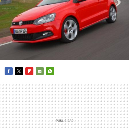
FACEBOOK
TWITTER
FLIPBOARD
E-
WHATSAPP
MAIL