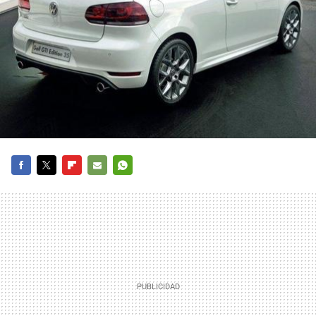
FACEBOOK
TWITTER
FLIPBOARD
E-
WHATSAPP
MAIL