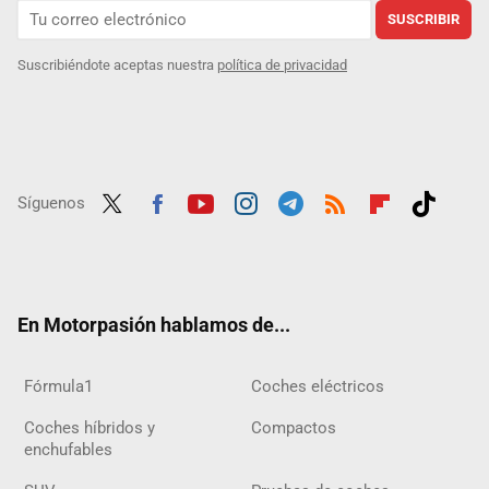
SUSCRIBIR
Suscribiéndote aceptas nuestra
política de privacidad
Síguenos
Twit
Fac
Yout
Inst
Tele
RSS
Flip
Tikt
ter
ebo
ube
agra
gra
boar
ok
ok
m
m
d
En Motorpasión hablamos de...
Fórmula1
Coches eléctricos
Coches híbridos y
Compactos
enchufables