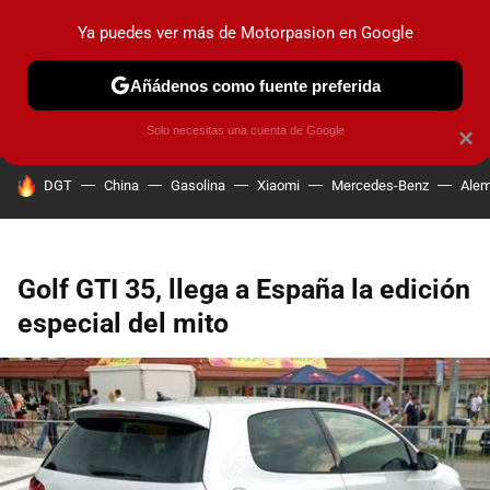
Ya puedes ver más de Motorpasion en Google
PRUEBAS
COCHES ELÉCTRICOS
OBSERVATORIO
F1
Añádenos como fuente preferida
Solo necesitas una cuenta de Google
×
HOY SE HABLA DE
DGT
China
Gasolina
Xiaomi
Mercedes-Benz
Alem
Golf GTI 35, llega a España la edición
especial del mito