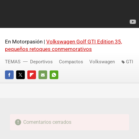
En Motorpasión |
Volkswagen Golf
GTI
Edition 35,
pequeños retoques conmemorativos
TEMAS
Deportivos
Compactos
Volkswagen
GTI
FACEBOOK
TWITTER
FLIPBOARD
E-
WHATSAPP
MAIL
Comentarios cerrados