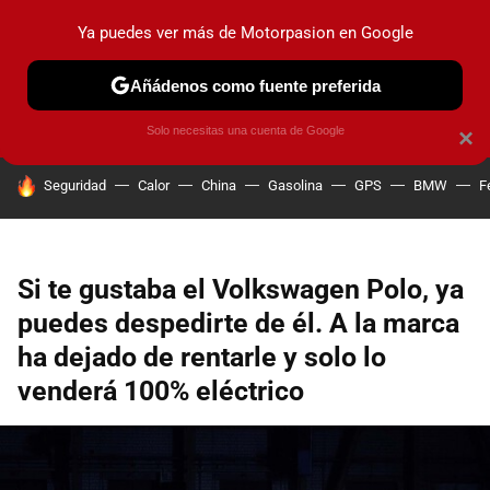
Ya puedes ver más de Motorpasion en Google
PRUEBAS
COCHES ELÉCTRICOS
OBSERVATORIO
F1
Añádenos como fuente preferida
Solo necesitas una cuenta de Google
×
HOY SE HABLA DE
Seguridad
Calor
China
Gasolina
GPS
BMW
F
Si te gustaba el Volkswagen Polo, ya
puedes despedirte de él. A la marca
ha dejado de rentarle y solo lo
venderá 100% eléctrico