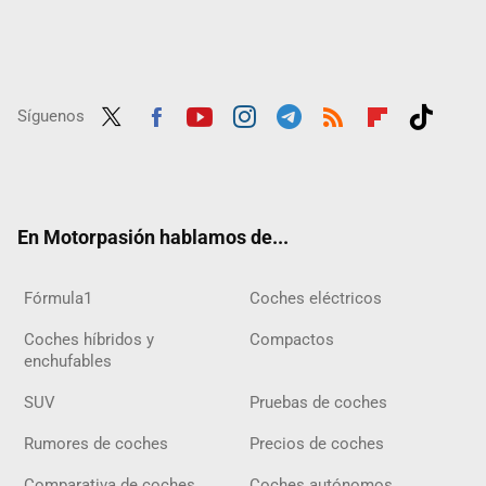
Síguenos
Twit
Fac
Yout
Inst
Tele
RSS
Flip
Tikt
ter
ebo
ube
agra
gra
boar
ok
ok
m
m
d
En Motorpasión hablamos de...
Fórmula1
Coches eléctricos
Coches híbridos y
Compactos
enchufables
SUV
Pruebas de coches
Rumores de coches
Precios de coches
Comparativa de coches
Coches autónomos