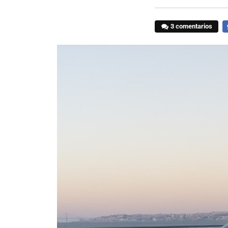
3 comentarios
F