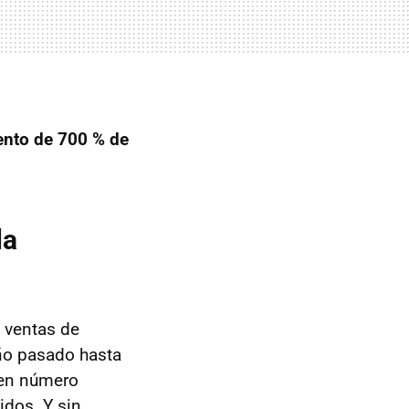
nto de 700 % de
la
s ventas de
año pasado hasta
uen número
idos. Y sin