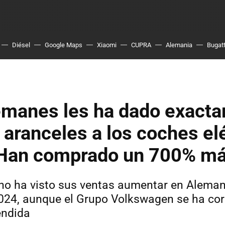
Diésel
Google Maps
Xiaomi
CUPRA
Alemania
Bugatt
lemanes les ha dado exact
s aranceles a los coches el
 Han comprado un 700% m
ino ha visto sus ventas aumentar en Alema
024, aunque el Grupo Volkswagen se ha c
ndida