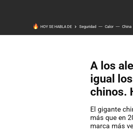
HOY SE HABLA DE
Seguridad
Calor
China
A los a
igual lo
chinos.
El gigante ch
más que en 2
marca más ve