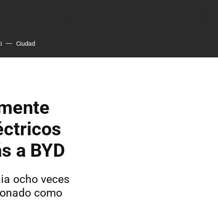
i
Ciudad
amente
éctricos
ás a BYD
nia ocho veces
oronado como