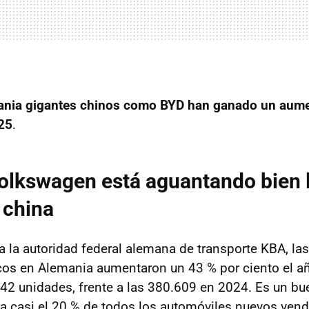
nia gigantes chinos como BYD han ganado un aume
25
.
olkswagen está aguantando bien 
 china
a la autoridad federal alemana de transporte KBA, la
icos en Alemania aumentaron un 43 % por ciento el 
142 unidades, frente a las 380.609 en 2024. Es un b
a casi el 20 % de todos los automóviles nuevos vend