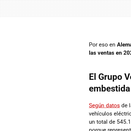
Por eso en
Alema
las ventas en 20
El Grupo V
embestida
Según datos
de l
vehículos eléctr
un total de 545.
porque represent