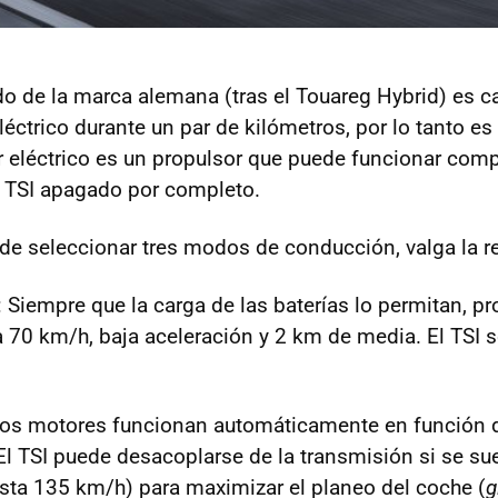
do de la marca alemana (tras el Touareg Hybrid) es c
ctrico durante un par de kilómetros, por lo tanto es
or eléctrico es un propulsor que puede funcionar com
l
TSI
apagado por completo.
de seleccionar tres modos de conducción, valga la r
: Siempre que la carga de las baterías lo permitan, p
ta 70 km/h, baja aceleración y 2 km de media. El
TSI
s
dos motores funcionan automáticamente en función d
El
TSI
puede desacoplarse de la transmisión si se sue
asta 135 km/h) para maximizar el planeo del coche (
g