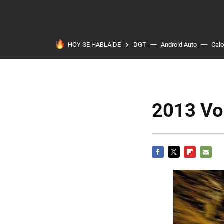
HOY SE HABLA DE
DGT
Android Auto
Calo
2013 Vo
FACEBOOK
TWITTER
FLIPBOARD
E-
MAIL