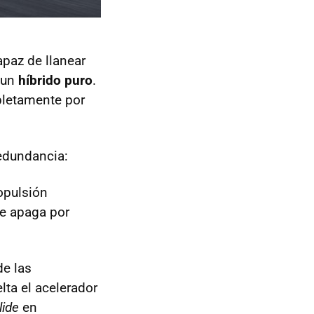
apaz de llanear
 un
híbrido puro
.
pletamente por
edundancia:
ropulsión
e apaga por
e las
lta el acelerador
lide
en