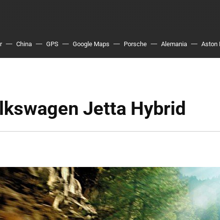
r
China
GPS
Google Maps
Porsche
Alemania
Aston 
lkswagen Jetta Hybrid