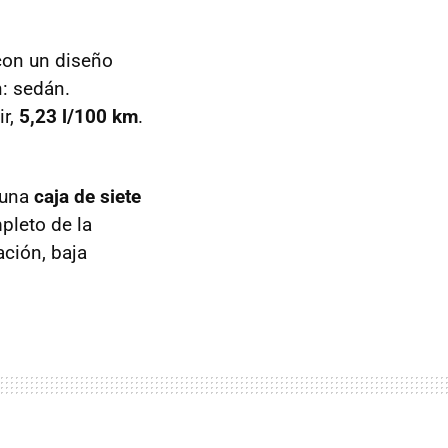
 con un diseño
: sedán.
ir,
5,23 l/100 km
.
 una
caja de siete
pleto de la
ación, baja