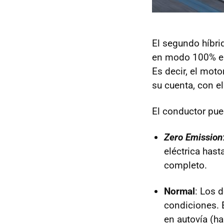
El segundo híbri
en modo 100% elé
Es decir, el mot
su cuenta, con e
El conductor pue
Zero Emission
eléctrica has
completo.
Normal
: Los 
condiciones. 
en autovía (h