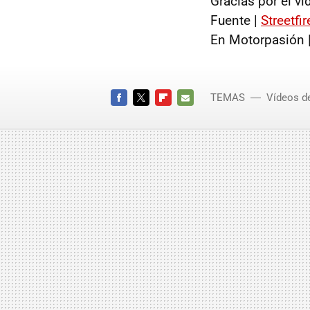
Gracias por el v
Fuente |
Streetfir
En Motorpasión 
TEMAS
Vídeos d
Nordsc
FACEBOOK
TWITTER
FLIPBOARD
E-
MAIL