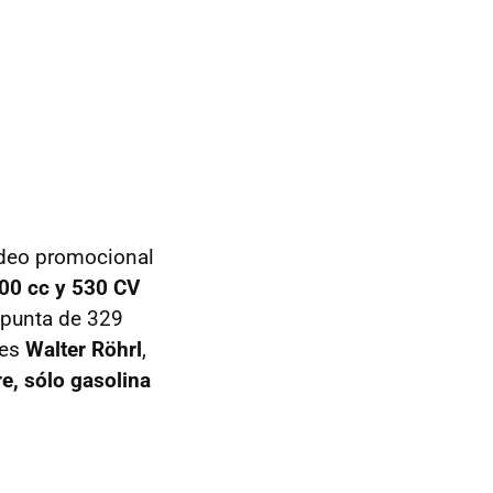
ídeo promocional
00 cc y 530 CV
 punta de 329
 es
Walter Röhrl
,
e, sólo gasolina