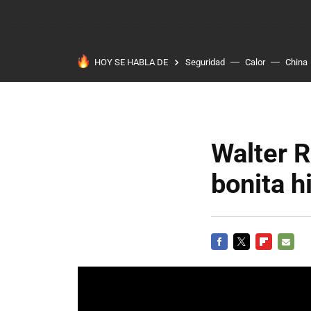
HOY SE HABLA DE
Seguridad
Calor
China
Walter R
bonita h
FACEBOOK
TWITTER
FLIPBOARD
E-
MAIL