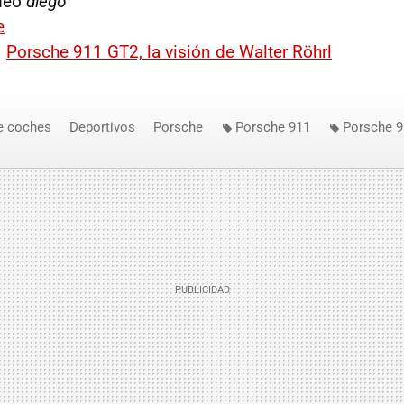
ídeo
diego
e
|
Porsche 911 GT2, la visión de Walter Röhrl
e coches
Deportivos
Porsche
Porsche 911
Porsche 
hleife
Walter Röhrl