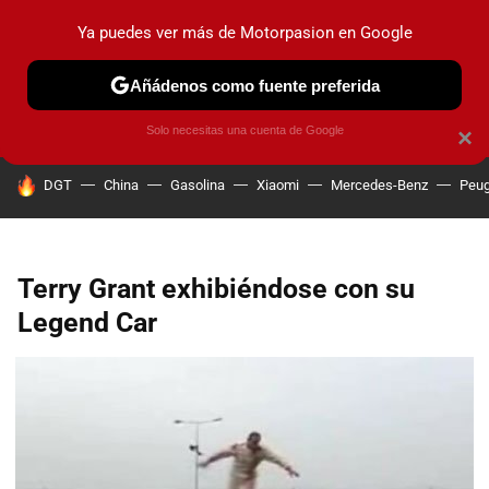
Ya puedes ver más de Motorpasion en Google
PRUEBAS
COCHES ELÉCTRICOS
OBSERVATORIO
F1
Añádenos como fuente preferida
Solo necesitas una cuenta de Google
×
HOY SE HABLA DE
DGT
China
Gasolina
Xiaomi
Mercedes-Benz
Peug
Terry Grant exhibiéndose con su
Legend Car