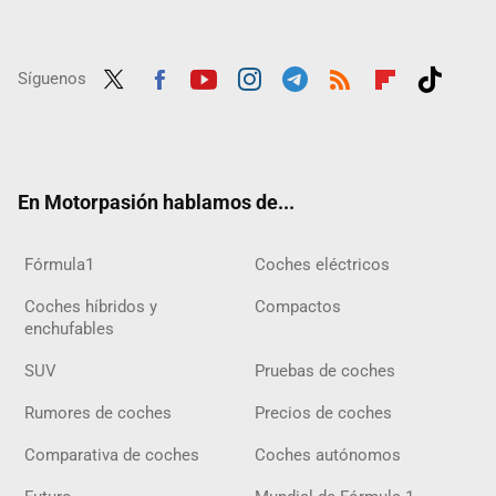
Síguenos
Twit
Fac
Yout
Inst
Tele
RSS
Flip
Tikt
ter
ebo
ube
agra
gra
boar
ok
ok
m
m
d
En Motorpasión hablamos de...
Fórmula1
Coches eléctricos
Coches híbridos y
Compactos
enchufables
SUV
Pruebas de coches
Rumores de coches
Precios de coches
Comparativa de coches
Coches autónomos