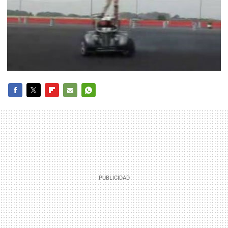
FACEBOOK
TWITTER
FLIPBOARD
E-
WHATSAPP
MAIL