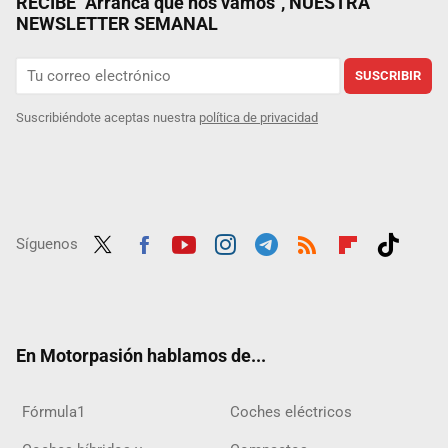
RECIBE "Arranca que nos vamos", NUESTRA
NEWSLETTER SEMANAL
SUSCRIBIR
Suscribiéndote aceptas nuestra
política de privacidad
Síguenos
Twit
Fac
Yout
Inst
Tele
RSS
Flip
Tikt
ter
ebo
ube
agra
gra
boar
ok
ok
m
m
d
En Motorpasión hablamos de...
Fórmula1
Coches eléctricos