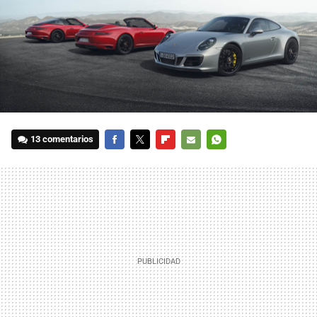
13 comentarios
FACEBOOK
TWITTER
FLIPBOARD
E-
WHATSAPP
MAIL