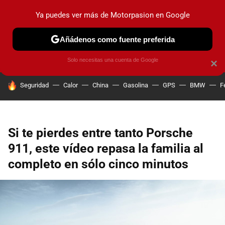
Ya puedes ver más de Motorpasion en Google
PRUEBAS
COCHES ELÉCTRICOS
OBSERVATORIO
F1
Añádenos como fuente preferida
Solo necesitas una cuenta de Google
×
HOY SE HABLA DE
Seguridad
Calor
China
Gasolina
GPS
BMW
F
Si te pierdes entre tanto Porsche
911, este vídeo repasa la familia al
completo en sólo cinco minutos