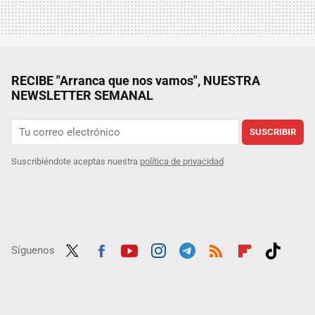
RECIBE "Arranca que nos vamos", NUESTRA
NEWSLETTER SEMANAL
SUSCRIBIR
Suscribiéndote aceptas nuestra
política de privacidad
Síguenos
Twit
Fac
Yout
Inst
Tele
RSS
Flip
Tikt
ter
ebo
ube
agra
gra
boar
ok