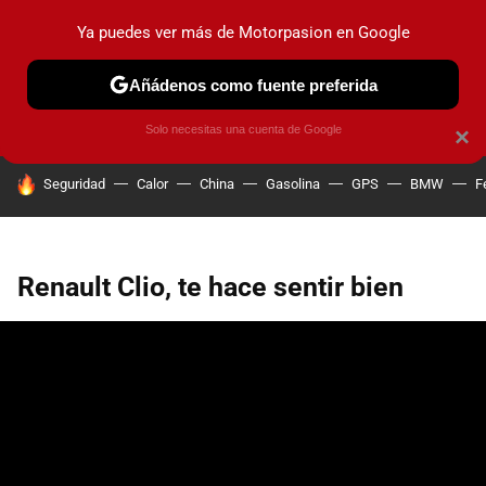
Ya puedes ver más de Motorpasion en Google
PRUEBAS
COCHES ELÉCTRICOS
OBSERVATORIO
F1
Añádenos como fuente preferida
Solo necesitas una cuenta de Google
×
HOY SE HABLA DE
Seguridad
Calor
China
Gasolina
GPS
BMW
F
Renault Clio, te hace sentir bien