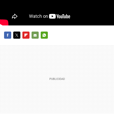
FACEBOOK
TWITTER
FLIPBOARD
E-
WHATSAPP
MAIL