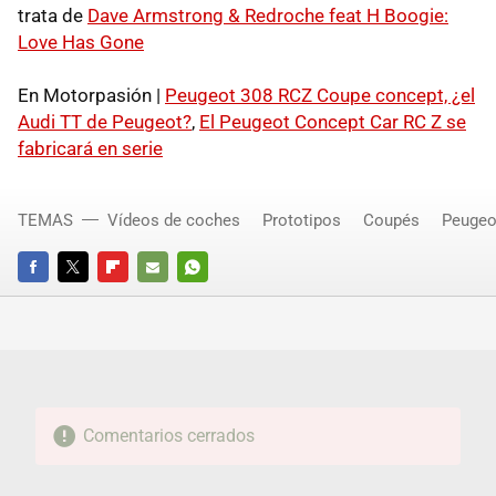
trata de
Dave Armstrong & Redroche feat H Boogie:
Love Has Gone
En Motorpasión |
Peugeot 308 RCZ Coupe concept, ¿el
Audi TT de Peugeot?
,
El Peugeot Concept Car RC Z se
fabricará en serie
TEMAS
Vídeos de coches
Prototipos
Coupés
Peugeo
FACEBOOK
TWITTER
FLIPBOARD
E-
WHATSAPP
MAIL
Comentarios cerrados