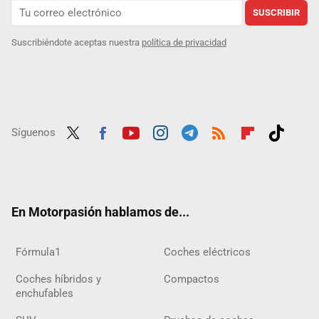
SUSCRIBIR
Suscribiéndote aceptas nuestra
política de privacidad
Síguenos
Twit
Fac
Yout
Inst
Tele
RSS
Flip
Tikt
ter
ebo
ube
agra
gra
boar
ok
ok
m
m
d
En Motorpasión hablamos de...
Fórmula1
Coches eléctricos
Coches híbridos y
Compactos
enchufables