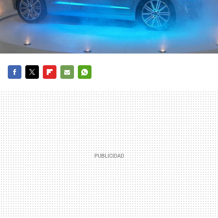
FACEBOOK
TWITTER
FLIPBOARD
E-
WHATSAPP
MAIL