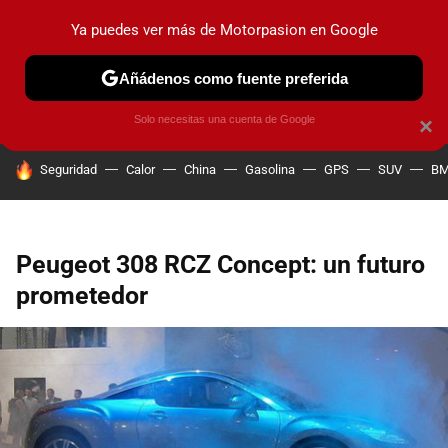
Ya puedes ver más de Motorpasion en Google
PRUEBAS
COCHES ELÉCTRICOS
OBSERVATORIO
F1
Añádenos como fuente preferida
Solo necesitas una cuenta de Google
×
HOY SE HABLA DE
Seguridad
Calor
China
Gasolina
GPS
SUV
B
Peugeot 308 RCZ Concept: un futuro
prometedor