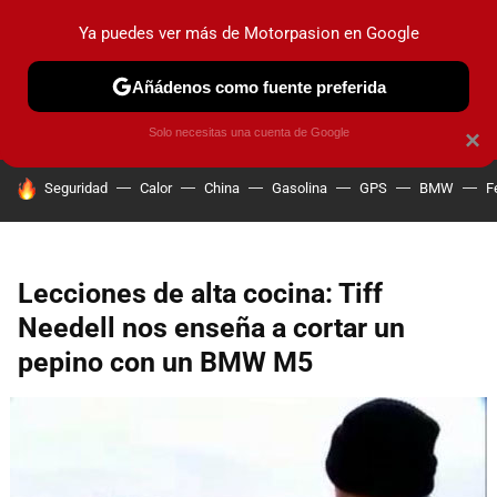
Ya puedes ver más de Motorpasion en Google
PRUEBAS
COCHES ELÉCTRICOS
OBSERVATORIO
F1
Añádenos como fuente preferida
Solo necesitas una cuenta de Google
×
HOY SE HABLA DE
Seguridad
Calor
China
Gasolina
GPS
BMW
F
Lecciones de alta cocina: Tiff
Needell nos enseña a cortar un
pepino con un BMW M5