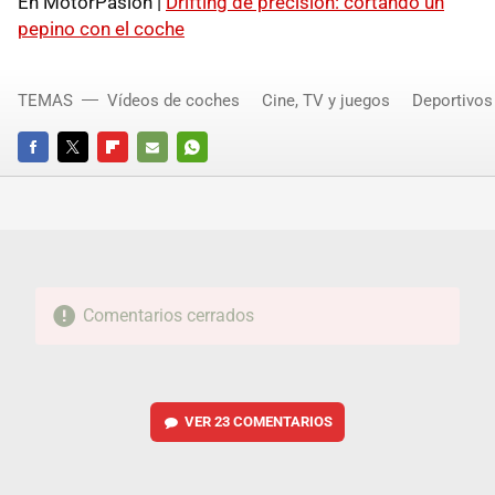
En MotorPasion |
Drifting de precisión: cortando un
pepino con el coche
TEMAS
Vídeos de coches
Cine, TV y juegos
Deportivos
FACEBOOK
TWITTER
FLIPBOARD
E-
WHATSAPP
MAIL
Comentarios cerrados
VER
23 COMENTARIOS