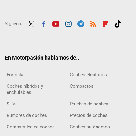
Síguenos
Twit
Fac
Yout
Inst
Tele
RSS
Flip
Tikt
ter
ebo
ube
agra
gra
boar
ok
ok
m
m
d
En Motorpasión hablamos de...
Fórmula1
Coches eléctricos
Coches híbridos y
Compactos
enchufables
SUV
Pruebas de coches
Rumores de coches
Precios de coches
Comparativa de coches
Coches autónomos