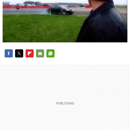
FACEBOOK
TWITTER
FLIPBOARD
E-
WHATSAPP
MAIL