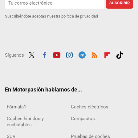
SUSCRIBIR
Suscribiéndote aceptas nuestra
política de privacidad
Síguenos
Twit
Fac
Yout
Inst
Tele
RSS
Flip
Tikt
ter
ebo
ube
agra
gra
boar
ok
ok
m
m
d
En Motorpasión hablamos de...
Fórmula1
Coches eléctricos
Coches híbridos y
Compactos
enchufables
SUV
Pruebas de coches