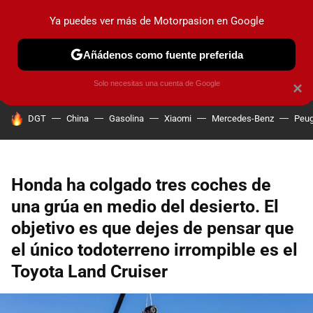
Ya puedes ver más de Motorpasion en Google
PRUEBAS
COCHES ELÉCTRICOS
OBSERVATORIO
F1
Añádenos como fuente preferida
Solo necesitas una cuenta de Google
×
HOY SE HABLA DE
DGT
China
Gasolina
Xiaomi
Mercedes-Benz
Peug
Honda ha colgado tres coches de
una grúa en medio del desierto. El
objetivo es que dejes de pensar que
el único todoterreno irrompible es el
Toyota Land Cruiser