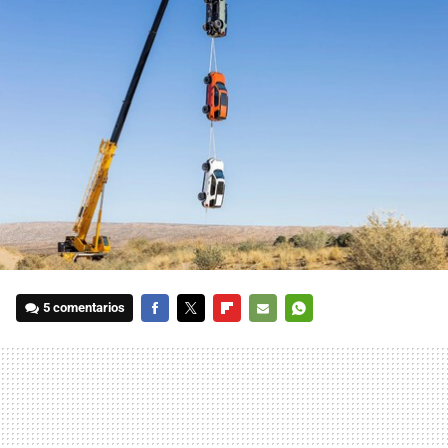
5 comentarios
FACEBOOK
TWITTER
FLIPBOARD
E-
WHATSAPP
MAIL