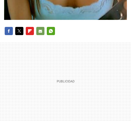
FACEBOOK
TWITTER
FLIPBOARD
E-
WHATSAPP
MAIL