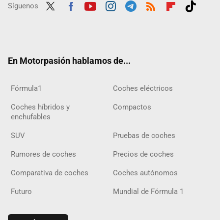
Síguenos
Twit
Fac
Yout
Inst
Tele
RSS
Flip
Tikt
ter
ebo
ube
agra
gra
boar
ok
ok
m
m
d
En Motorpasión hablamos de...
Fórmula1
Coches eléctricos
Coches híbridos y
Compactos
enchufables
SUV
Pruebas de coches
Rumores de coches
Precios de coches
Comparativa de coches
Coches autónomos
Futuro
Mundial de Fórmula 1