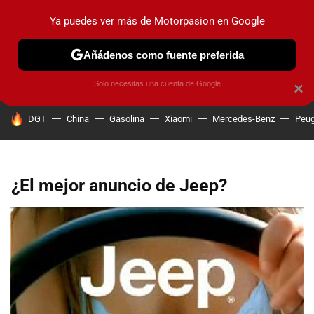
Ya puedes ver más de Motorpasion en Google
PRUEBAS
COCHES ELÉCTRICOS
OBSERVATORIO
F1
Añádenos como fuente preferida
Solo necesitas una cuenta de Google
×
HOY SE HABLA DE
DGT
China
Gasolina
Xiaomi
Mercedes-Benz
Peug
¿El mejor anuncio de Jeep?