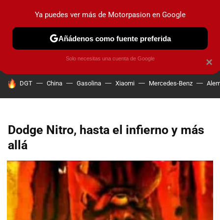
Ya puedes ver más de Motorpasion en Google
PRUEBAS
COCHES ELÉCTRICOS
OBSERVATORIO
F1
Añádenos como fuente preferida
Solo necesitas una cuenta de Google
×
HOY SE HABLA DE
DGT
China
Gasolina
Xiaomi
Mercedes-Benz
Alem
Dodge Nitro, hasta el infierno y más
allá