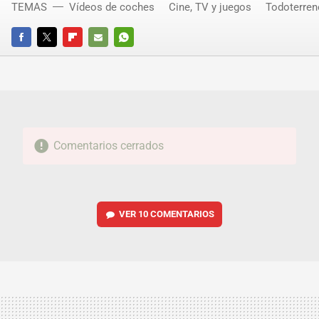
TEMAS
Vídeos de coches
Cine, TV y juegos
Todoterren
FACEBOOK
TWITTER
FLIPBOARD
E-
WHATSAPP
MAIL
Comentarios cerrados
VER
10 COMENTARIOS