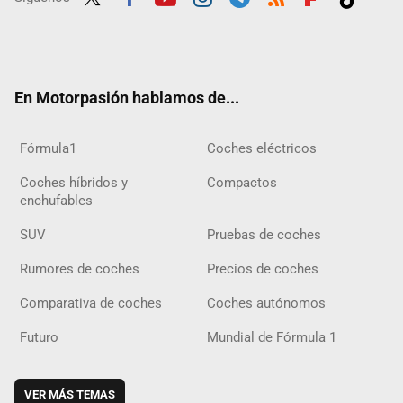
Twit
Fac
Yout
Inst
Tele
RSS
Flip
Tikt
ter
ebo
ube
agra
gra
boar
ok
ok
m
m
d
En Motorpasión hablamos de...
Fórmula1
Coches eléctricos
Coches híbridos y
Compactos
enchufables
SUV
Pruebas de coches
Rumores de coches
Precios de coches
Comparativa de coches
Coches autónomos
Futuro
Mundial de Fórmula 1
VER MÁS TEMAS