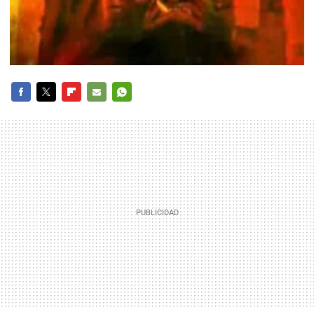
FACEBOOK
TWITTER
FLIPBOARD
E-
WHATSAPP
MAIL