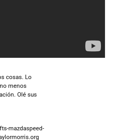
os cosas. Lo
y no menos
ación. Olé sus
ifts-mazdaspeed-
aylormorris.org