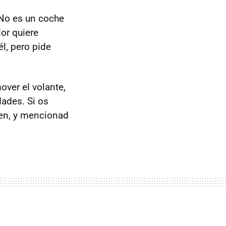
 No es un coche
lor quiere
l, pero pide
over el volante,
dades. Si os
Ken, y mencionad