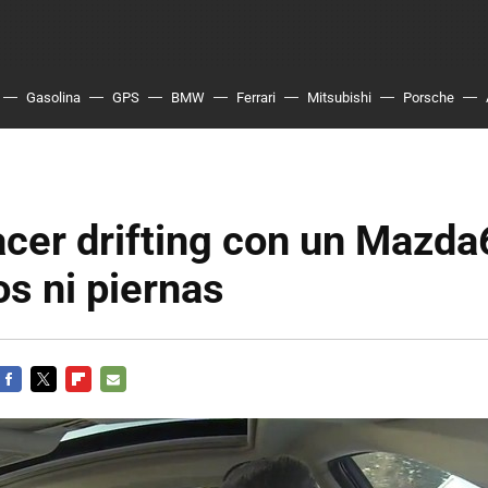
Gasolina
GPS
BMW
Ferrari
Mitsubishi
Porsche
cer drifting con un Mazd
os ni piernas
FACEBOOK
TWITTER
FLIPBOARD
E-
MAIL