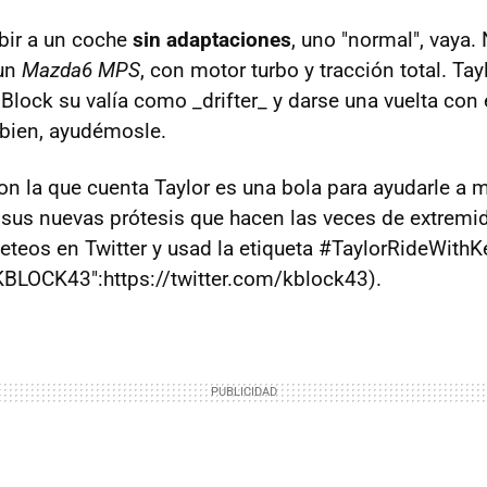
ubir a un coche
sin adaptaciones
, uno "normal", vaya.
 un
Mazda6 MPS
, con motor turbo y tracción total. Tay
lock su valía como _drifter_ y darse una vuelta con é
bien, ayudémosle.
on la que cuenta Taylor es una bola para ayudarle a m
n sus nuevas prótesis que hacen las veces de extremi
meteos en Twitter y usad la etiqueta #TaylorRideWith
BLOCK43":https://twitter.com/kblock43).