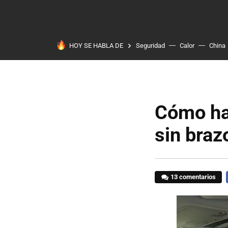
HOY SE HABLA DE
Seguridad
Calor
China
Cómo ha
sin braz
13 comentarios