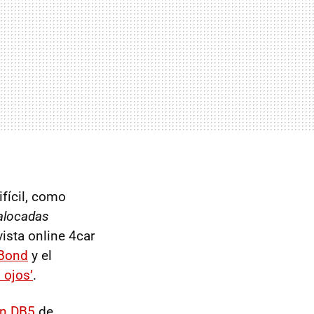
ifícil, como
alocadas
vista online 4car
 Bond
y el
 ojos’
.
in DB5
de