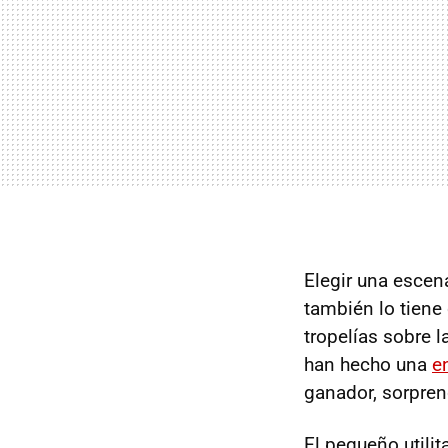
Elegir una escena
también lo tiene
tropelías sobre l
han hecho una
e
ganador, sorpren
El pequeño utili