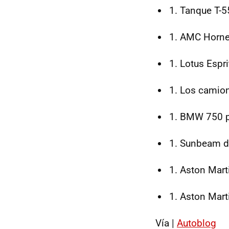
Tanque T-5
AMC Hornet 
Lotus Espri
Los camion
BMW 750 po
Sunbeam de
Aston Marti
Aston Mart
Vía |
Autoblog