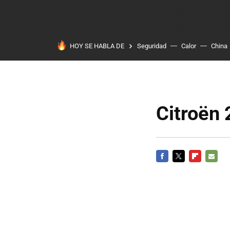
HOY SE HABLA DE
Seguridad
Calor
China
Citroën 
FACEBOOK
TWITTER
FLIPBOARD
E-
MAIL