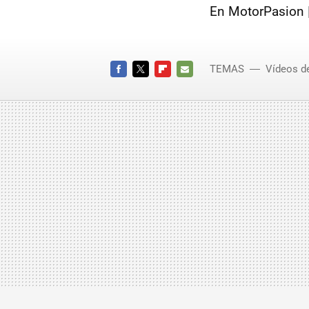
En MotorPasion 
TEMAS
Vídeos d
James
FACEBOOK
TWITTER
FLIPBOARD
E-
MAIL