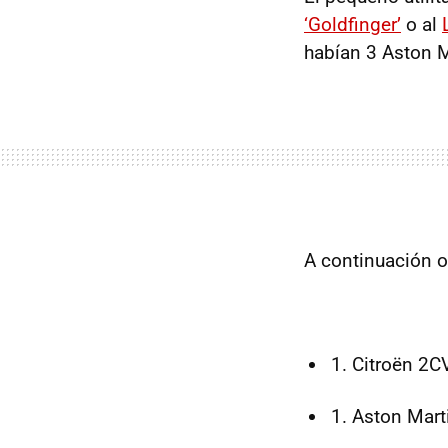
‘Goldfinger’
o al
habían 3 Aston M
A continuación os
Citroën 2CV
Aston Marti