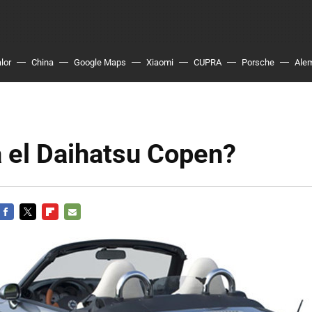
lor
China
Google Maps
Xiaomi
CUPRA
Porsche
Ale
 el Daihatsu Copen?
FACEBOOK
TWITTER
FLIPBOARD
E-
MAIL