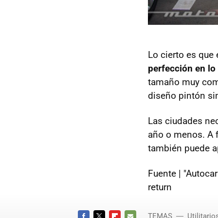
Lo cierto es qu
perfección en lo
tamaño muy comp
diseño pintón s
Las ciudades ne
año o menos. A f
también puede a
Fuente | "Autoca
return
TEMAS
Utilitario