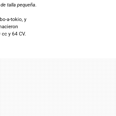
 de talla pequeña
.
o-a-tokio, y
nacieron
 cc y 64 CV.