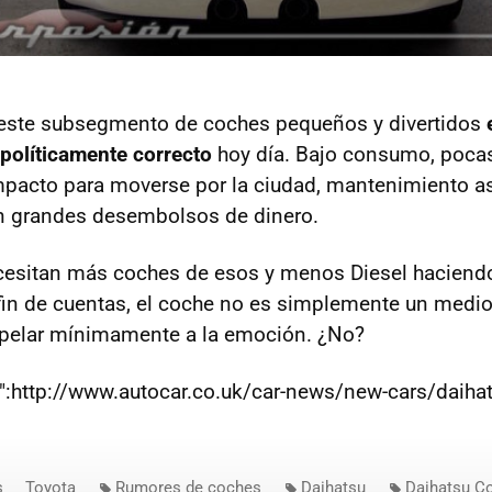
e este subsegmento de coches pequeños y divertidos
 políticamente correcto
hoy día. Bajo consumo, poca
acto para moverse por la ciudad, mantenimiento as
in grandes desembolsos de dinero.
cesitan más coches de esos y menos Diesel haciend
in de cuentas, el coche no es simplemente un medio 
pelar mínimamente a la emoción. ¿No?
r":http://www.autocar.co.uk/car-news/new-cars/daiha
s
Toyota
Rumores de coches
Daihatsu
Daihatsu C