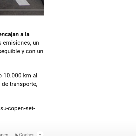
encajan a la
s emisiones, un
equible y con un
o 10.000 km al
de transporte,
tsu-copen-set-
open
Coches