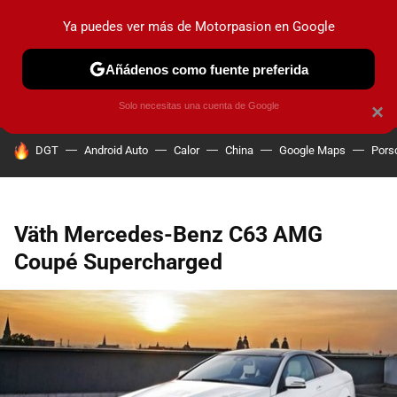
Ya puedes ver más de Motorpasion en Google
PRUEBAS
COCHES ELÉCTRICOS
OBSERVATORIO
F1
Añádenos como fuente preferida
Solo necesitas una cuenta de Google
×
HOY SE HABLA DE
DGT
Android Auto
Calor
China
Google Maps
Pors
Väth Mercedes-Benz C63 AMG
Coupé Supercharged