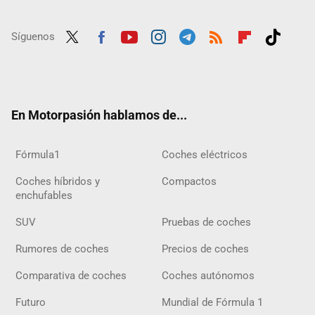
Síguenos
Twit
Fac
Yout
Inst
Tele
RSS
Flip
Tikt
ter
ebo
ube
agra
gra
boar
ok
ok
m
m
d
En Motorpasión hablamos de...
Fórmula1
Coches eléctricos
Coches híbridos y
Compactos
enchufables
SUV
Pruebas de coches
Rumores de coches
Precios de coches
Comparativa de coches
Coches autónomos
Futuro
Mundial de Fórmula 1