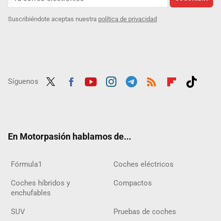
Suscribiéndote aceptas nuestra
política de privacidad
Síguenos
Twit
Fac
Yout
Inst
Tele
RSS
Flip
Tikt
ter
ebo
ube
agra
gra
boar
ok
ok
m
m
d
En Motorpasión hablamos de...
Fórmula1
Coches eléctricos
Coches híbridos y
Compactos
enchufables
SUV
Pruebas de coches