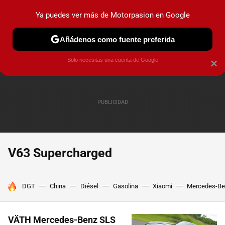
Ya puedes ver más de Motorpasion en Google
PRUEBAS
COCHES ELÉCTRICOS
OBSERVATORIO
F1
Añádenos como fuente preferida
Solo necesitas una cuenta de Google
×
V63 Supercharged
HOY SE HABLA DE
DGT
China
Diésel
Gasolina
Xiaomi
Mercedes-Be
VÄTH Mercedes-Benz SLS