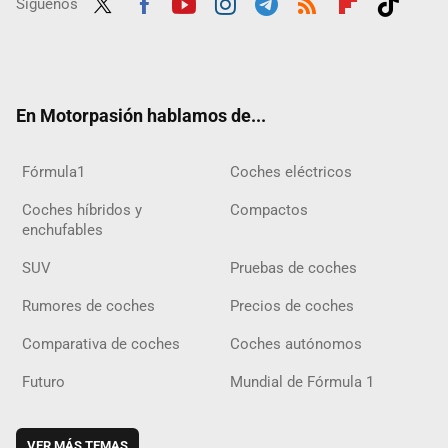
Síguenos
Twit
Fac
Yout
Inst
Tele
RSS
Flip
Tikt
ter
ebo
ube
agra
gra
boar
ok
ok
m
m
d
En Motorpasión hablamos de...
Fórmula1
Coches eléctricos
Coches híbridos y
Compactos
enchufables
SUV
Pruebas de coches
Rumores de coches
Precios de coches
Comparativa de coches
Coches autónomos
Futuro
Mundial de Fórmula 1
VER MÁS TEMAS