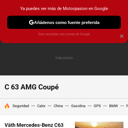
Ya puedes ver más de Motorpasion en Google
MENÚ
NUEVO
Añádenos como fuente preferida
PRUEBAS
COCHES ELÉCTRICOS
OBSERVATORIO
F1
Solo necesitas una cuenta de Google
×
C 63 AMG Coupé
HOY SE HABLA DE
Seguridad
Calor
China
Gasolina
GPS
BMW
F
Väth Mercedes-Benz C63