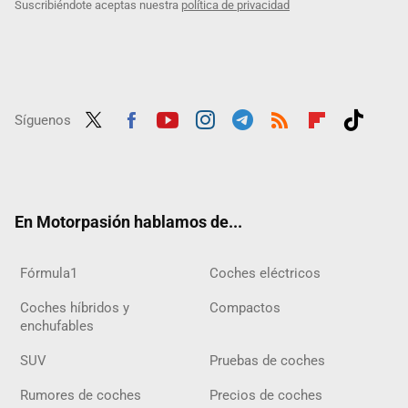
Suscribiéndote aceptas nuestra
política de privacidad
Síguenos
Twit
Fac
Yout
Inst
Tele
RSS
Flip
Tikt
ter
ebo
ube
agra
gra
boar
ok
ok
m
m
d
En Motorpasión hablamos de...
Fórmula1
Coches eléctricos
Coches híbridos y
Compactos
enchufables
SUV
Pruebas de coches
Rumores de coches
Precios de coches