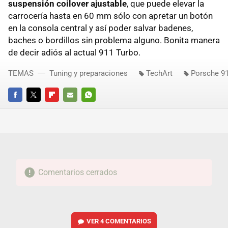
suspensión coilover ajustable
, que puede elevar la
carrocería hasta en 60 mm sólo con apretar un botón
en la consola central y así poder salvar badenes,
baches o bordillos sin problema alguno. Bonita manera
de decir adiós al actual 911 Turbo.
TEMAS
Tuning y preparaciones
TechArt
Porsche 91
FACEBOOK
TWITTER
FLIPBOARD
E-
WHATSAPP
MAIL
Comentarios cerrados
VER
4 COMENTARIOS