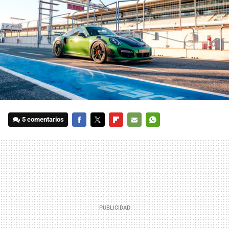
5 comentarios
FACEBOOK
TWITTER
FLIPBOARD
E-
WHATSAPP
MAIL