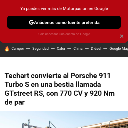
Ya puedes ver más de Motorpasion en Google
PRUEBAS
COCHES ELÉCTRICOS
OBSERVATORIO
F1
Añádenos como fuente preferida
Solo necesitas una cuenta de Google
×
HOY SE HABLA DE
Camper
Seguridad
Calor
China
Diésel
Google Ma
Techart convierte al Porsche 911
Turbo S en una bestia llamada
GTstreet RS, con 770 CV y 920 Nm
de par