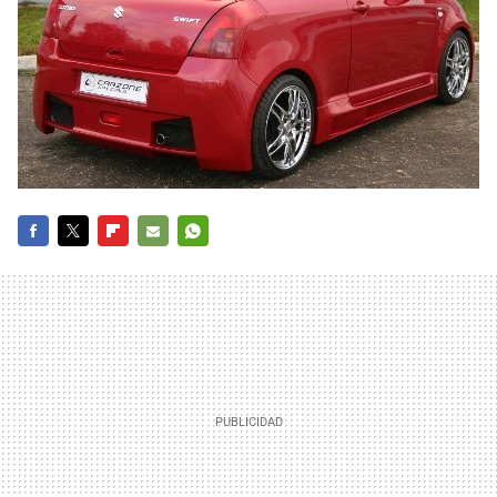
FACEBOOK
TWITTER
FLIPBOARD
E-
WHATSAPP
MAIL