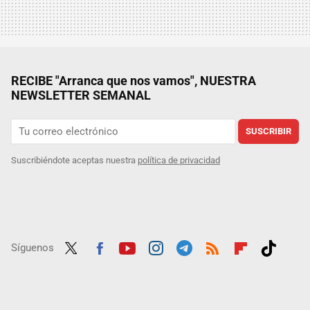
RECIBE "Arranca que nos vamos", NUESTRA
NEWSLETTER SEMANAL
SUSCRIBIR
Suscribiéndote aceptas nuestra
política de privacidad
Síguenos
Twit
Fac
Yout
Inst
Tele
RSS
Flip
Tikt
ter
ebo
ube
agra
gra
boar
ok