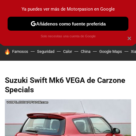
Ya puedes ver más de Motorpasion en Google
PRUEBAS
COCHES ELÉCTRICOS
OBSERVATORIO
F1
Añádenos como fuente preferida
Solo necesitas una cuenta de Google
×
HOY SE HABLA DE
Famosos
Seguridad
Calor
China
Google Maps
Xi
Suzuki Swift Mk6 VEGA de Carzone
Specials