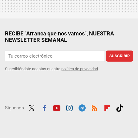
RECIBE "Arranca que nos vamos", NUESTRA
NEWSLETTER SEMANAL
SUSCRIBIR
Suscribiéndote aceptas nuestra
política de privacidad
Síguenos
Twit
Fac
Yout
Inst
Tele
RSS
Flip
Tikt
ter
ebo
ube
agra
gra
boar
ok
ok
m
m
d