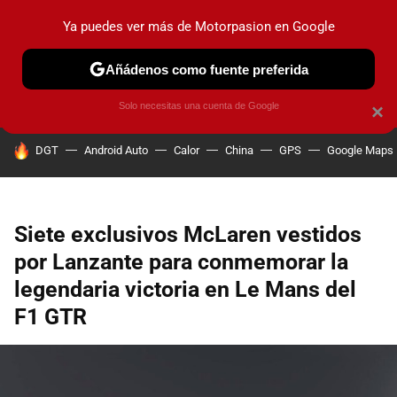
Ya puedes ver más de Motorpasion en Google
PRUEBAS
COCHES ELÉCTRICOS
OBSERVATORIO
F1
Añádenos como fuente preferida
Solo necesitas una cuenta de Google
×
HOY SE HABLA DE
DGT
Android Auto
Calor
China
GPS
Google Maps
Siete exclusivos McLaren vestidos
por Lanzante para conmemorar la
legendaria victoria en Le Mans del
F1 GTR