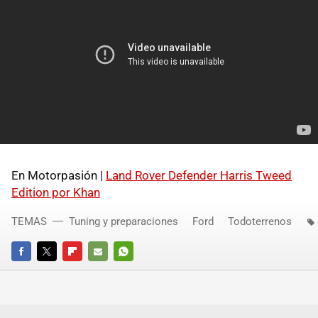
En Motorpasión |
Land Rover Defender Harris Tweed
Edition por Khan
TEMAS
Tuning y preparaciones
Ford
Todoterrenos
FACEBOOK
TWITTER
FLIPBOARD
E-
WHATSAPP
MAIL