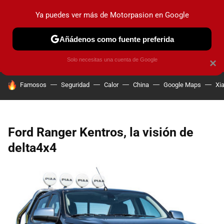
Ya puedes ver más de Motorpasion en Google
PRUEBAS
COCHES ELÉCTRICOS
OBSERVATORIO
F1
Añádenos como fuente preferida
Solo necesitas una cuenta de Google
×
HOY SE HABLA DE
Famosos
Seguridad
Calor
China
Google Maps
Xi
Ford Ranger Kentros, la visión de
delta4x4