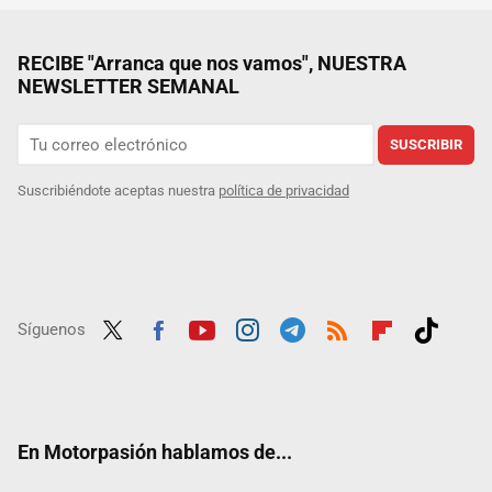
RECIBE "Arranca que nos vamos", NUESTRA
NEWSLETTER SEMANAL
SUSCRIBIR
Suscribiéndote aceptas nuestra
política de privacidad
Síguenos
Twit
Fac
Yout
Inst
Tele
RSS
Flip
Tikt
ter
ebo
ube
agra
gra
boar
ok
ok
m
m
d
En Motorpasión hablamos de...