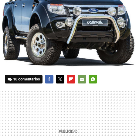
18 comentarios
FACEBOOK
TWITTER
FLIPBOARD
E-
WHATSAPP
MAIL