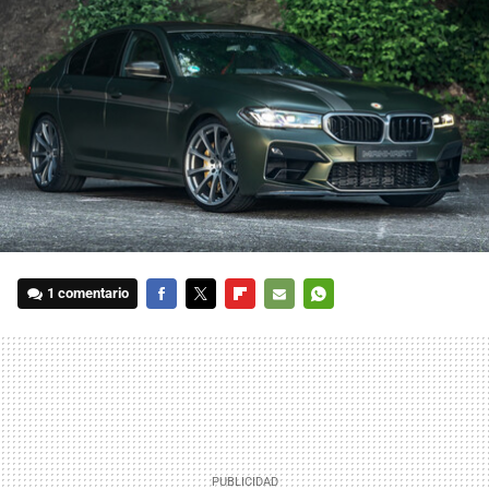
1 comentario
FACEBOOK
TWITTER
FLIPBOARD
E-
WHATSAPP
MAIL