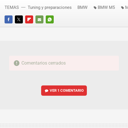
TEMAS
Tuning y preparaciones
BMW
BMW M5
M
FACEBOOK
TWITTER
FLIPBOARD
E-
WHATSAPP
MAIL
Comentarios cerrados
VER
1 COMENTARIO