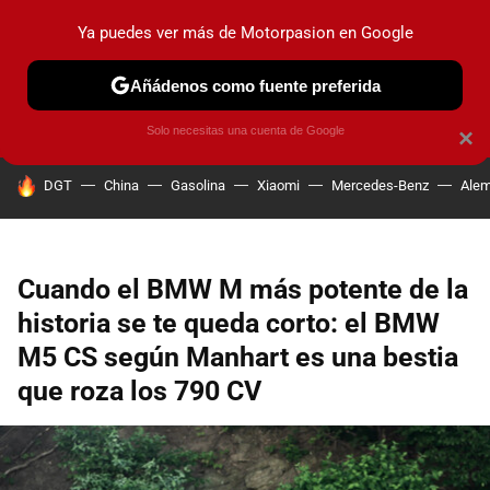
Ya puedes ver más de Motorpasion en Google
PRUEBAS
COCHES ELÉCTRICOS
OBSERVATORIO
F1
Añádenos como fuente preferida
Solo necesitas una cuenta de Google
×
HOY SE HABLA DE
DGT
China
Gasolina
Xiaomi
Mercedes-Benz
Alem
Cuando el BMW M más potente de la
historia se te queda corto: el BMW
M5 CS según Manhart es una bestia
que roza los 790 CV