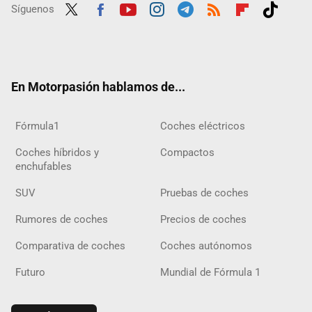
Síguenos
Twit
Fac
Yout
Inst
Tele
RSS
Flip
Tikt
ter
ebo
ube
agra
gra
boar
ok
ok
m
m
d
En Motorpasión hablamos de...
Fórmula1
Coches eléctricos
Coches híbridos y
Compactos
enchufables
SUV
Pruebas de coches
Rumores de coches
Precios de coches
Comparativa de coches
Coches autónomos
Futuro
Mundial de Fórmula 1