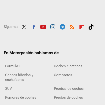
Síguenos
Twit
Fac
Yout
Inst
Tele
RSS
Flip
Tikt
ter
ebo
ube
agra
gra
boar
ok
ok
m
m
d
En Motorpasión hablamos de...
Fórmula1
Coches eléctricos
Coches híbridos y
Compactos
enchufables
SUV
Pruebas de coches
Rumores de coches
Precios de coches