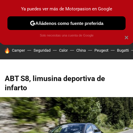
Ya puedes ver más de Motorpasion en Google
PRUEBAS
COCHES ELÉCTRICOS
OBSERVATORIO
F1
Añádenos como fuente preferida
Solo necesitas una cuenta de Google
×
HOY SE HABLA DE
Camper
Seguridad
Calor
China
Peugeot
Bugatti
ABT S8, limusina deportiva de
infarto