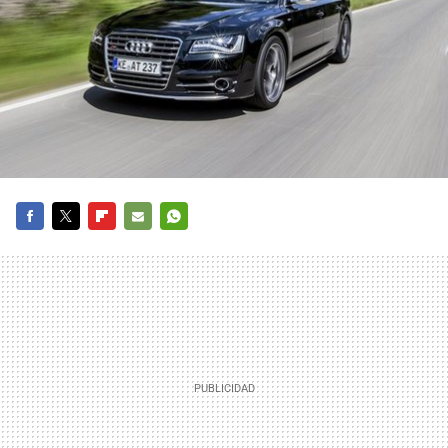
FACEBOOK
TWITTER
FLIPBOARD
E-
WHATSAPP
MAIL