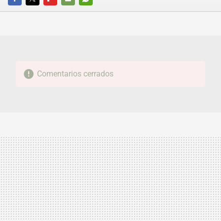
FACEBOOK
TWITTER
FLIPBOARD
E-
WHATSAPP
MAIL
Comentarios cerrados