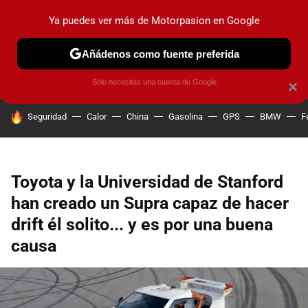
Ya puedes ver más de Motorpasion en Google
PRUEBAS
COCHES ELÉCTRICOS
OBSERVATORIO
F1
Añádenos como fuente preferida
Solo necesitas una cuenta de Google
×
HOY SE HABLA DE
Seguridad
Calor
China
Gasolina
GPS
BMW
F
Toyota y la Universidad de Stanford
han creado un Supra capaz de hacer
drift él solito... y es por una buena
causa