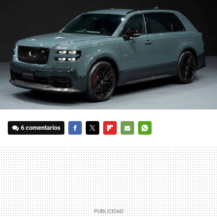
6 comentarios
FACEBOOK
TWITTER
FLIPBOARD
E-
WHATSAPP
MAIL