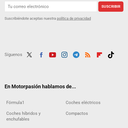
SUSCRIBIR
Suscribiéndote aceptas nuestra
política de privacidad
Síguenos
Twit
Fac
Yout
Inst
Tele
RSS
Flip
Tikt
ter
ebo
ube
agra
gra
boar
ok
ok
m
m
d
En Motorpasión hablamos de...
Fórmula1
Coches eléctricos
Coches híbridos y
Compactos
enchufables