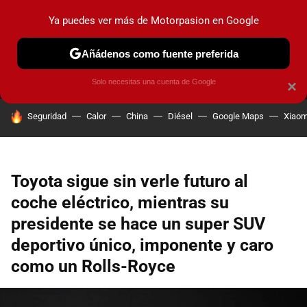
Ya puedes ver más de Motorpasion en Google
MENÚ
NUEVO
Añádenos como fuente preferida
PRUEBAS
COCHES ELÉCTRICOS
OBSERVATORIO
F1
Solo necesitas una cuenta de Google
×
HOY SE HABLA DE
Seguridad
Calor
China
Diésel
Google Maps
Xiaom
Toyota sigue sin verle futuro al
coche eléctrico, mientras su
presidente se hace un super SUV
deportivo único, imponente y caro
como un Rolls-Royce