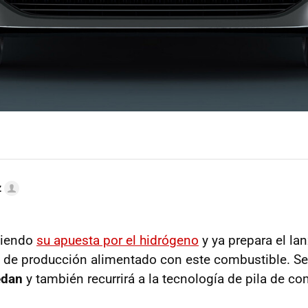
z
biendo
su apuesta por el hidrógeno
y ya prepara el la
de producción alimentado con este combustible. Se
edan
y también recurrirá a la tecnología de pila de co