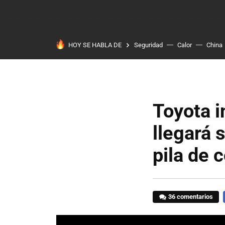
HOY SE HABLA DE
Seguridad
Calor
China
Toyota i
llegará 
pila de 
36 comentarios