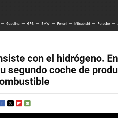
Gasolina
GPS
BMW
Ferrari
Mitsubishi
Porsche
nsiste con el hidrógeno. E
su segundo coche de produ
combustible
FACEBOOK
TWITTER
FLIPBOARD
E-
MAIL