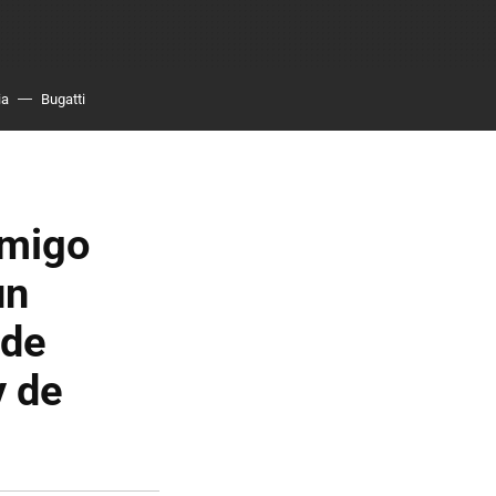
ia
Bugatti
emigo
un
 de
y de