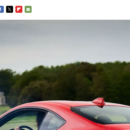
ACEBOOK
TWITTER
FLIPBOARD
E-
MAIL