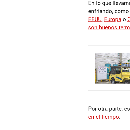
En lo que llevam
enfriando, como 
EEUU
,
Europa
o
son buenos termó
Por otra parte, e
en el tiempo
.