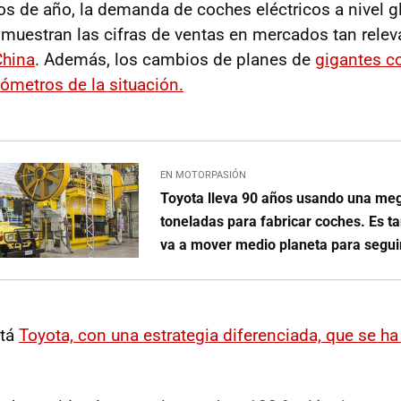
os de año, la demanda de coches eléctricos a nivel g
muestran las cifras de ventas en mercados tan rele
China
. Además, los cambios de planes de
gigantes c
metros de la situación.
EN MOTORPASIÓN
Toyota lleva 90 años usando una me
toneladas para fabricar coches. Es t
va a mover medio planeta para segui
stá
Toyota, con una estrategia diferenciada, que se h