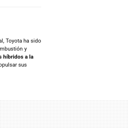
al, Toyota ha sido
ombustión y
s híbridos a la
opulsar sus