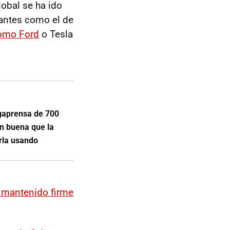
lobal se ha ido
vantes como el de
omo Ford
o Tesla
gaprensa de 700
an buena que la
rla usando
a mantenido firme