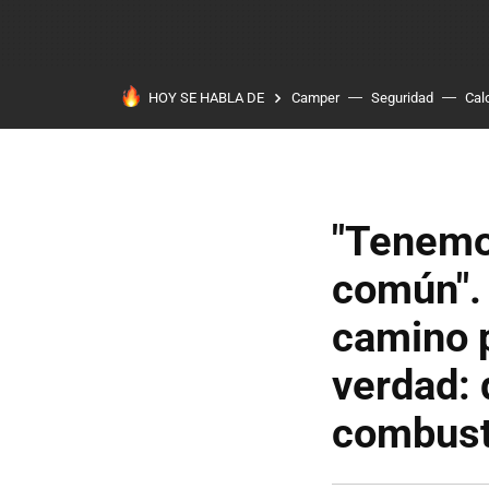
HOY SE HABLA DE
Camper
Seguridad
Cal
"Tenemo
común". 
camino p
verdad: 
combust