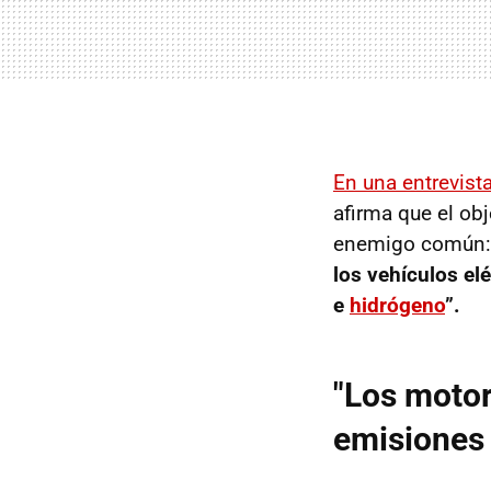
En una entrevis
afirma que el obj
enemigo común: l
los vehículos el
e
hidrógeno
”.
"Los motor
emisiones 