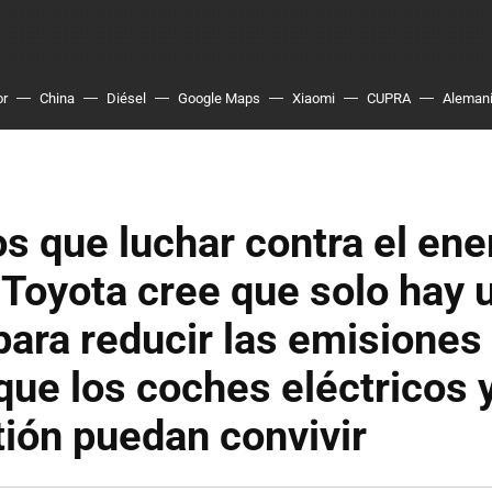
or
China
Diésel
Google Maps
Xiaomi
CUPRA
Aleman
s que luchar contra el en
Toyota cree que solo hay 
ara reducir las emisiones
que los coches eléctricos 
ión puedan convivir