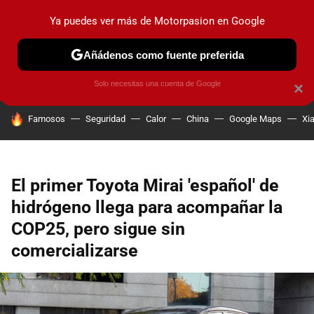
Ya puedes ver más de Motorpasion en Google
PRUEBAS
COCHES ELÉCTRICOS
OBSERVATORIO
F1
Añádenos como fuente preferida
Solo necesitas una cuenta de Google
×
HOY SE HABLA DE
Famosos
Seguridad
Calor
China
Google Maps
Xi
El primer Toyota Mirai 'español' de
hidrógeno llega para acompañar la
COP25, pero sigue sin
comercializarse