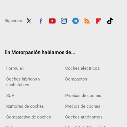
Síguenos
Twit
Fac
Yout
Inst
Tele
RSS
Flip
Tikt
ter
ebo
ube
agra
gra
boar
ok
ok
m
m
d
En Motorpasión hablamos de...
Fórmula1
Coches eléctricos
Coches híbridos y
Compactos
enchufables
SUV
Pruebas de coches
Rumores de coches
Precios de coches
Comparativa de coches
Coches autónomos