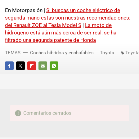
En Motorpasión |
Si buscas un coche eléctrico de
segunda mano estas son nuestras recomendaciones:
del Renault ZOE al Tesla Model S
|
La moto de
hidrógeno está aún más cerca de ser real: se ha
filtrado una segunda patente de Honda
TEMAS
Coches híbridos y enchufables
Toyota
Toyota
FACEBOOK
TWITTER
FLIPBOARD
E-
WHATSAPP
MAIL
Comentarios cerrados