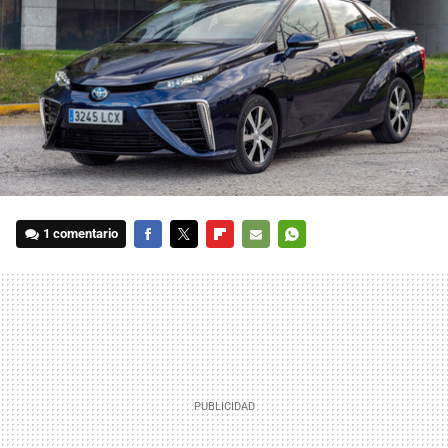
1 comentario
FACEBOOK
TWITTER
FLIPBOARD
E-
WHATSAPP
MAIL