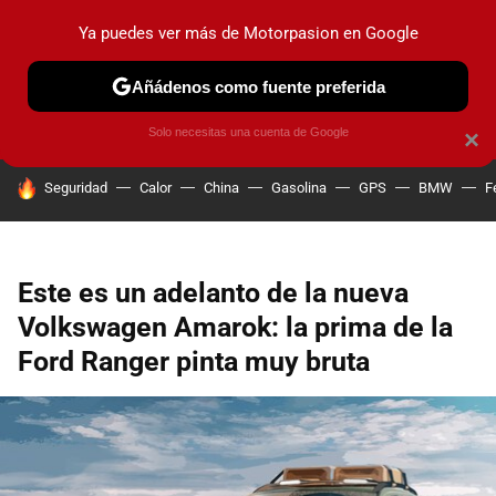
Ya puedes ver más de Motorpasion en Google
PRUEBAS
COCHES ELÉCTRICOS
OBSERVATORIO
F1
Añádenos como fuente preferida
Solo necesitas una cuenta de Google
×
HOY SE HABLA DE
Seguridad
Calor
China
Gasolina
GPS
BMW
F
Este es un adelanto de la nueva
Volkswagen Amarok: la prima de la
Ford Ranger pinta muy bruta