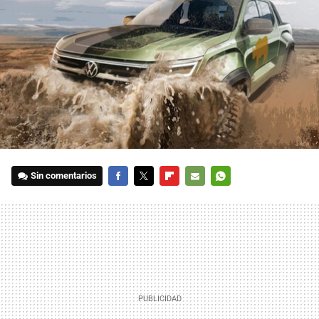
Sin comentarios
FACEBOOK
TWITTER
FLIPBOARD
E-
WHATSAPP
MAIL