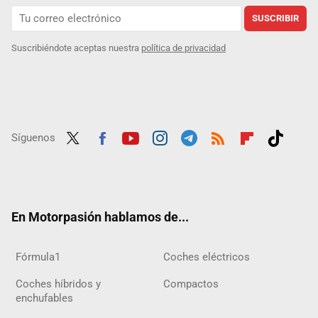
SUSCRIBIR
Suscribiéndote aceptas nuestra
política de privacidad
Síguenos
Twit
Fac
Yout
Inst
Tele
RSS
Flip
Tikt
ter
ebo
ube
agra
gra
boar
ok
ok
m
m
d
En Motorpasión hablamos de...
Fórmula1
Coches eléctricos
Coches híbridos y
Compactos
enchufables