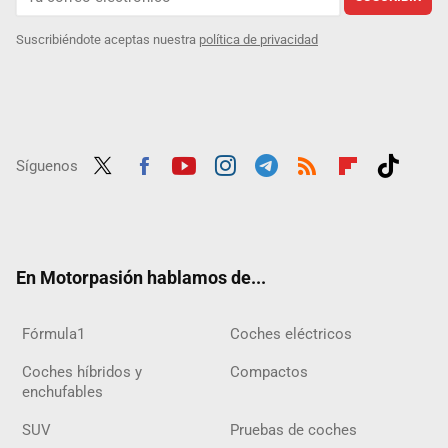
Suscribiéndote aceptas nuestra
política de privacidad
Síguenos
Twit
Fac
Yout
Inst
Tele
RSS
Flip
Tikt
ter
ebo
ube
agra
gra
boar
ok
ok
m
m
d
En Motorpasión hablamos de...
Fórmula1
Coches eléctricos
Coches híbridos y
Compactos
enchufables
SUV
Pruebas de coches