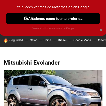
Ya puedes ver más de Motorpasion en Google
PRUEBAS
COCHES ELÉCTRICOS
OBSERVATORIO
F1
Añádenos como fuente preferida
Solo necesitas una cuenta de Google
×
HOY SE HABLA DE
Seguridad
Calor
China
Diésel
Google Maps
Xiaom
Mitsubishi Evolander