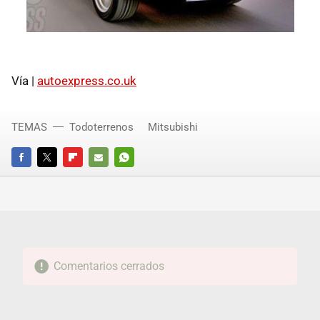
Vía |
autoexpress.co.uk
TEMAS
Todoterrenos
Mitsubishi
FACEBOOK
TWITTER
FLIPBOARD
E-
WHATSAPP
MAIL
Comentarios cerrados