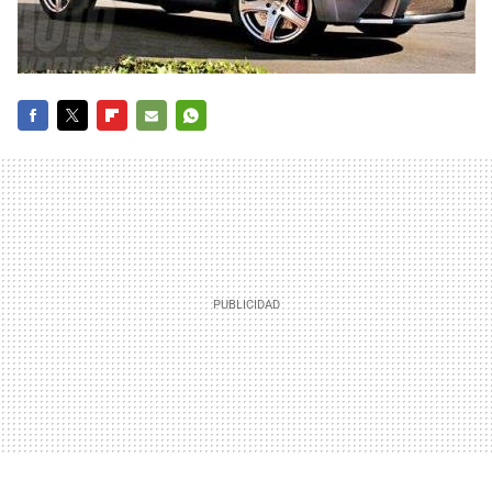
FACEBOOK
TWITTER
FLIPBOARD
E-
WHATSAPP
MAIL