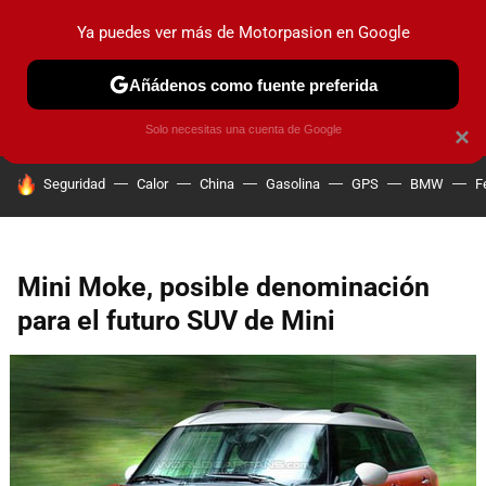
Ya puedes ver más de Motorpasion en Google
PRUEBAS
COCHES ELÉCTRICOS
OBSERVATORIO
F1
Añádenos como fuente preferida
Solo necesitas una cuenta de Google
×
HOY SE HABLA DE
Seguridad
Calor
China
Gasolina
GPS
BMW
F
Mini Moke, posible denominación
para el futuro SUV de Mini