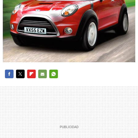
FACEBOOK
TWITTER
FLIPBOARD
E-
WHATSAPP
MAIL