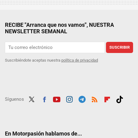
RECIBE "Arranca que nos vamos", NUESTRA
NEWSLETTER SEMANAL
SUSCRIBIR
Suscribiéndote aceptas nuestra
política de privacidad
Síguenos
Twit
Fac
Yout
Inst
Tele
RSS
Flip
Tikt
ter
ebo
ube
agra
gra
boar
ok
ok
m
m
d
En Motorpasión hablamos de...