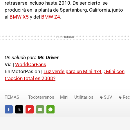
retrasarse incluso hasta 2010. De ser cierto, se
producirá en la planta de Spartanburg, California, junto
al
BMW X5
y del
BMW Z4
.
Un saludo para
Mr. Driver
.
Vía |
WorldCarFans
En MotorPasion |
Luz verde para un Mini 4x4
,
¿Mini con
tracción total en 2008?
TEMAS
Todoterrenos
Mini
Utilitarios
SUV
Rec
FACEBOOK
TWITTER
FLIPBOARD
E-
WHATSAPP
MAIL