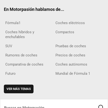
ok
m
m
d
En Motorpasión hablamos de...
Fórmula1
Coches eléctricos
Coches híbridos y
Compactos
enchufables
SUV
Pruebas de coches
Rumores de coches
Precios de coches
Comparativa de coches
Coches autónomos
Futuro
Mundial de Fórmula 1
VER MÁS TEMAS