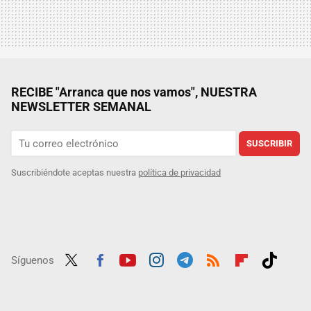
RECIBE "Arranca que nos vamos", NUESTRA
NEWSLETTER SEMANAL
SUSCRIBIR
Suscribiéndote aceptas nuestra
política de privacidad
Síguenos
Twit
Fac
Yout
Inst
Tele
RSS
Flip
Tikt
ter
ebo
ube
agra
gra
boar
ok