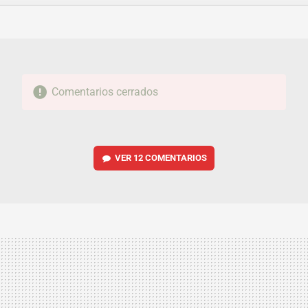
FACEBOOK
TWITTER
FLIPBOARD
E-
WHATSAPP
MAIL
Comentarios cerrados
VER
12 COMENTARIOS