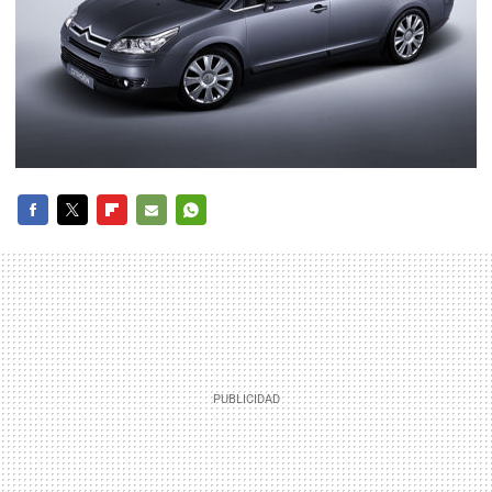
FACEBOOK
TWITTER
FLIPBOARD
E-
WHATSAPP
MAIL