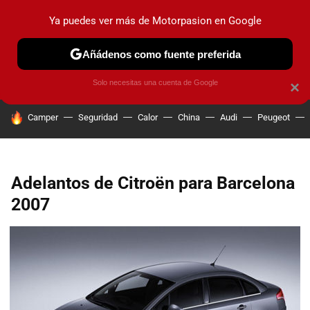
Ya puedes ver más de Motorpasion en Google
PRUEBAS
COCHES ELÉCTRICOS
OBSERVATORIO
F1
Añádenos como fuente preferida
Solo necesitas una cuenta de Google
×
HOY SE HABLA DE
Camper
Seguridad
Calor
China
Audi
Peugeot
Adelantos de Citroën para Barcelona
2007