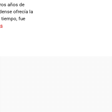
eros años de
dense ofrecía la
 tiempo, fue
us