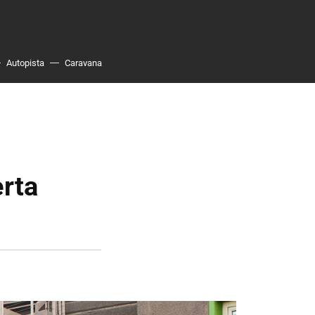
Autopista
Caravana
erta