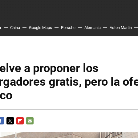
r
China
Google Maps
Porsche
Alemania
Aston Martin
elve a proponer los
gadores gratis, pero la of
uco
ACEBOOK
TWITTER
FLIPBOARD
E-
MAIL