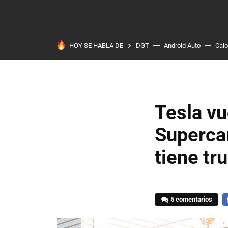
HOY SE HABLA DE
DGT
Android Auto
Calo
Tesla vu
Supercar
tiene tr
5 comentarios
F