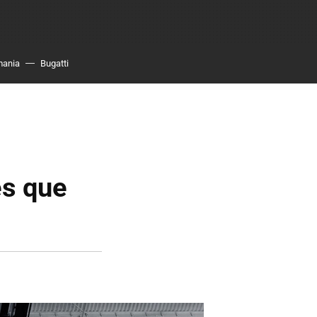
mania
Bugatti
es que