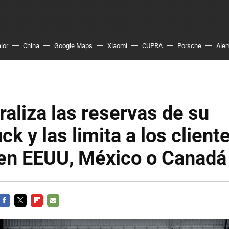
lor
China
Google Maps
Xiaomi
CUPRA
Porsche
Ale
raliza las reservas de su
ck y las limita a los client
 en EEUU, México o Canadá
FACEBOOK
TWITTER
FLIPBOARD
E-
MAIL