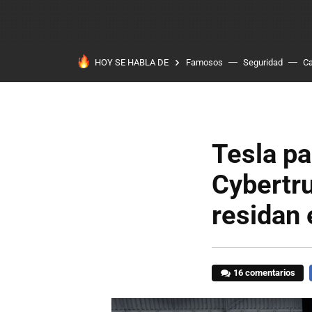
HOY SE HABLA DE
Famosos
Seguridad
Ca
Tesla pa
Cybertru
residan
16 comentarios