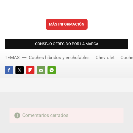
MÁS INFORMACIÓN
CONSEJO OFRECIDO POR LA MARCA
TEMAS
Coches híbridos y enchufables
Chevrolet
Coche
FACEBOOK
TWITTER
FLIPBOARD
E-
WHATSAPP
MAIL
Comentarios cerrados