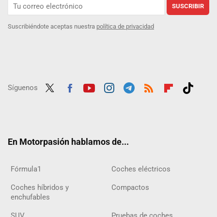
SUSCRIBIR
Suscribiéndote aceptas nuestra
política de privacidad
Síguenos
Twit
Fac
Yout
Inst
Tele
RSS
Flip
Tikt
ter
ebo
ube
agra
gra
boar
ok
ok
m
m
d
En Motorpasión hablamos de...
Fórmula1
Coches eléctricos
Coches híbridos y
Compactos
enchufables
SUV
Pruebas de coches