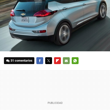
31 comentarios
FACEBOOK
TWITTER
FLIPBOARD
E-
WHATSAPP
MAIL