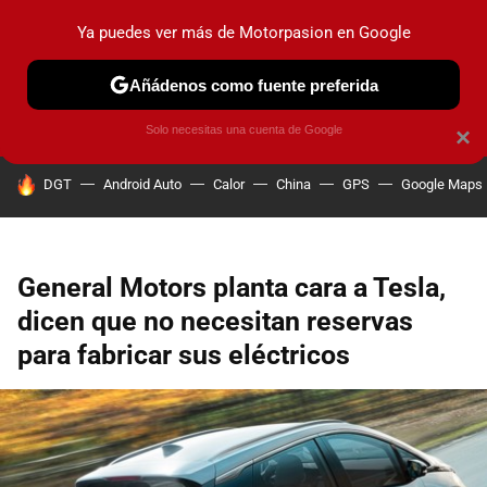
Ya puedes ver más de Motorpasion en Google
PRUEBAS
COCHES ELÉCTRICOS
OBSERVATORIO
F1
Añádenos como fuente preferida
Solo necesitas una cuenta de Google
×
HOY SE HABLA DE
DGT
Android Auto
Calor
China
GPS
Google Maps
General Motors planta cara a Tesla,
dicen que no necesitan reservas
para fabricar sus eléctricos