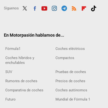
Síguenos
Twit
Fac
Yout
Inst
Tele
RSS
Flip
Tikt
ter
ebo
ube
agra
gra
boar
ok
ok
m
m
d
En Motorpasión hablamos de...
Fórmula1
Coches eléctricos
Coches híbridos y
Compactos
enchufables
SUV
Pruebas de coches
Rumores de coches
Precios de coches
Comparativa de coches
Coches autónomos
Futuro
Mundial de Fórmula 1