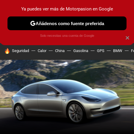
Ya puedes ver más de Motorpasion en Google
PRUEBAS
COCHES ELÉCTRICOS
OBSERVATORIO
F1
Añádenos como fuente preferida
Solo necesitas una cuenta de Google
×
HOY SE HABLA DE
Seguridad
Calor
China
Gasolina
GPS
BMW
F