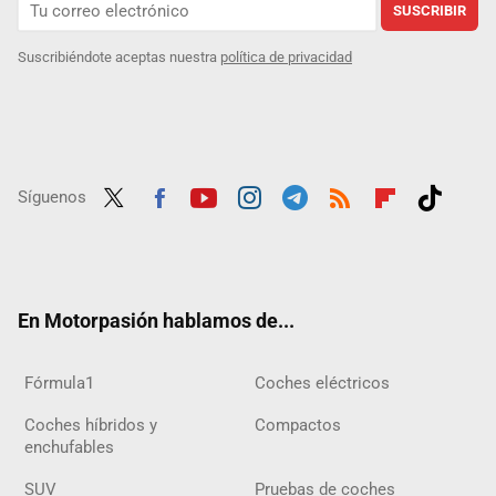
SUSCRIBIR
Suscribiéndote aceptas nuestra
política de privacidad
Síguenos
Twit
Fac
Yout
Inst
Tele
RSS
Flip
Tikt
ter
ebo
ube
agra
gra
boar
ok
ok
m
m
d
En Motorpasión hablamos de...
Fórmula1
Coches eléctricos
Coches híbridos y
Compactos
enchufables
SUV
Pruebas de coches