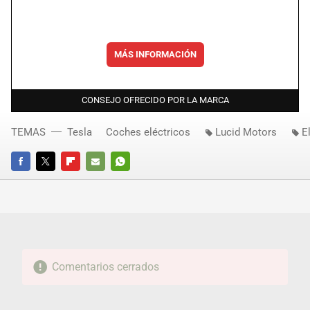
MÁS INFORMACIÓN
CONSEJO OFRECIDO POR LA MARCA
TEMAS
Tesla
Coches eléctricos
Lucid Motors
E
FACEBOOK
TWITTER
FLIPBOARD
E-
WHATSAPP
MAIL
Comentarios cerrados