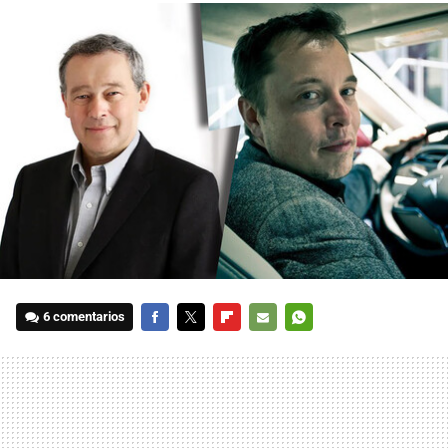
6 comentarios
FACEBOOK
TWITTER
FLIPBOARD
E-
WHATSAPP
MAIL