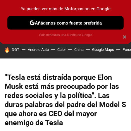
Ya puedes ver más de Motorpasion en Google
PRUEBAS
COCHES ELÉCTRICOS
OBSERVATORIO
F1
Añádenos como fuente preferida
Solo necesitas una cuenta de Google
×
HOY SE HABLA DE
DGT
Android Auto
Calor
China
Google Maps
Pors
"Tesla está distraída porque Elon
Musk está más preocupado por las
redes sociales y la política". Las
duras palabras del padre del Model S
que ahora es CEO del mayor
enemigo de Tesla