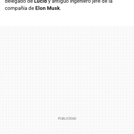
delegado de
Lucid
y antiguo ingeniero jefe de la
compañía de
Elon Musk
.