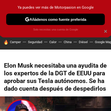
Ya puedes ver más de Motorpasion en Google
PRUEBAS
COCHES ELÉCTRICOS
OBSERVATORIO
F1
Añádenos como fuente preferida
Solo necesitas una cuenta de Google
×
HOY SE HABLA DE
Camper
Seguridad
Calor
China
Diésel
Google Ma
Elon Musk necesitaba una ayudita de
los expertos de la DGT de EEUU para
aprobar sus Tesla autónomos. Se ha
dado cuenta después de despedirlos