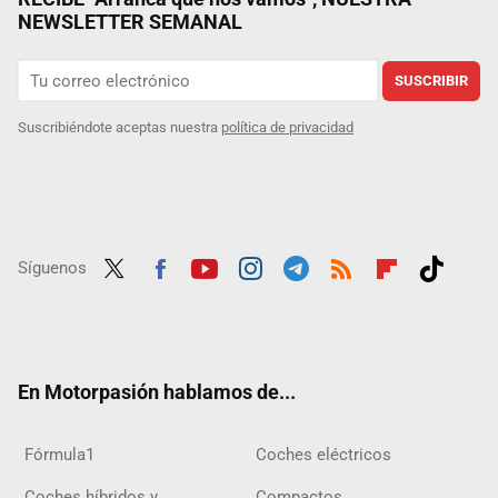
NEWSLETTER SEMANAL
SUSCRIBIR
Suscribiéndote aceptas nuestra
política de privacidad
Síguenos
Twit
Fac
Yout
Inst
Tele
RSS
Flip
Tikt
ter
ebo
ube
agra
gra
boar
ok
ok
m
m
d
En Motorpasión hablamos de...
Fórmula1
Coches eléctricos
Coches híbridos y
Compactos