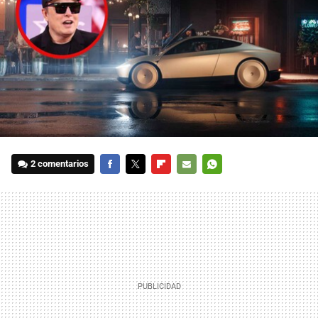
2 comentarios
FACEBOOK
TWITTER
FLIPBOARD
E-
WHATSAPP
MAIL