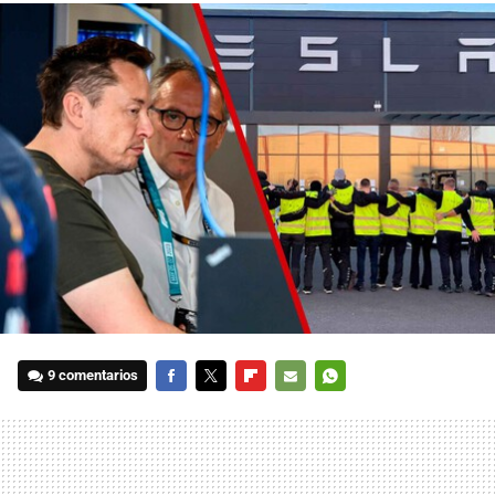
9 comentarios
FACEBOOK
TWITTER
FLIPBOARD
E-
WHATSAPP
MAIL