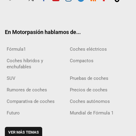
Twit
Fac
Yout
Inst
Tele
RSS
Flip
Tikt
ter
ebo
ube
agra
gra
boar
ok
ok
m
m
d
En Motorpasión hablamos de...
Fórmula1
Coches eléctricos
Coches híbridos y
Compactos
enchufables
SUV
Pruebas de coches
Rumores de coches
Precios de coches
Comparativa de coches
Coches autónomos
Futuro
Mundial de Fórmula 1
VER MÁS TEMAS