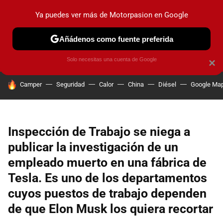
Ya puedes ver más de Motorpasion en Google
PRUEBAS
COCHES ELÉCTRICOS
OBSERVATORIO
F1
Añádenos como fuente preferida
Solo necesitas una cuenta de Google
×
HOY SE HABLA DE
Camper
Seguridad
Calor
China
Diésel
Google Ma
Inspección de Trabajo se niega a
publicar la investigación de un
empleado muerto en una fábrica de
Tesla. Es uno de los departamentos
cuyos puestos de trabajo dependen
de que Elon Musk los quiera recortar