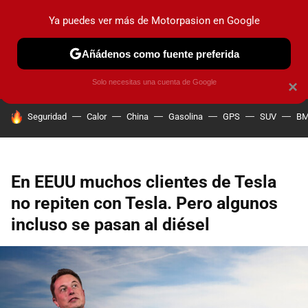
Ya puedes ver más de Motorpasion en Google
PRUEBAS
COCHES ELÉCTRICOS
OBSERVATORIO
F1
Añádenos como fuente preferida
Solo necesitas una cuenta de Google
×
HOY SE HABLA DE
Seguridad
Calor
China
Gasolina
GPS
SUV
B
En EEUU muchos clientes de Tesla
no repiten con Tesla. Pero algunos
incluso se pasan al diésel