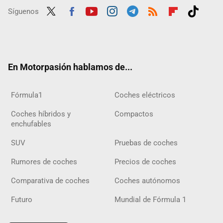
Síguenos
Twit
Fac
Yout
Inst
Tele
RSS
Flip
Tikt
ter
ebo
ube
agra
gra
boar
ok
ok
m
m
d
En Motorpasión hablamos de...
Fórmula1
Coches eléctricos
Coches híbridos y
Compactos
enchufables
SUV
Pruebas de coches
Rumores de coches
Precios de coches
Comparativa de coches
Coches autónomos
Futuro
Mundial de Fórmula 1