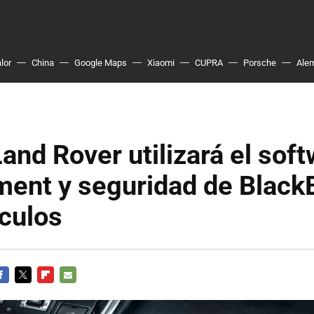
lor
China
Google Maps
Xiaomi
CUPRA
Porsche
Ale
and Rover utilizará el sof
ment y seguridad de Black
culos
ACEBOOK
TWITTER
FLIPBOARD
E-
MAIL