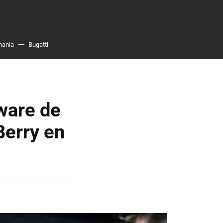
mania
Bugatti
tware de
Berry en