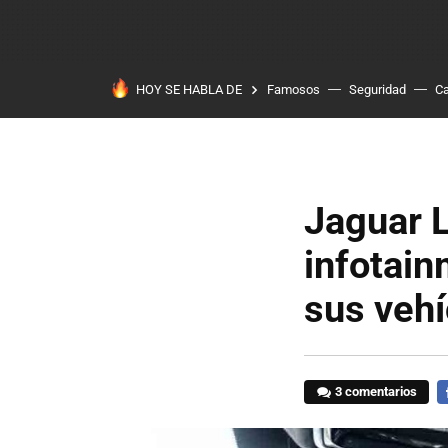
HOY SE HABLA DE
Famosos
Seguridad
Ca
Jaguar L
infotain
sus vehí
3 comentarios
F